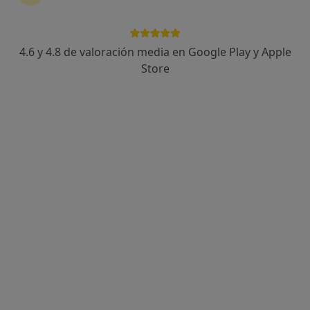
4.6 y 4.8 de valoración media en Google Play y Apple
Store
Opción de pago online
Dr. Abdesalam EL Gorche EL Gorche
·
Ver más
Médico estético, Médico de familia
15 opiniones
Dirección
Online
Calle Félix Rodríguez de la Fuente, Granada
•
Mapa
Ghorchi Clinic
Primera visita Medicina Estética y Cirugía Cosmética
Servicio gratuito
Este especialista no ofrece reserva de cita online en esta dirección.
Pedir una cita