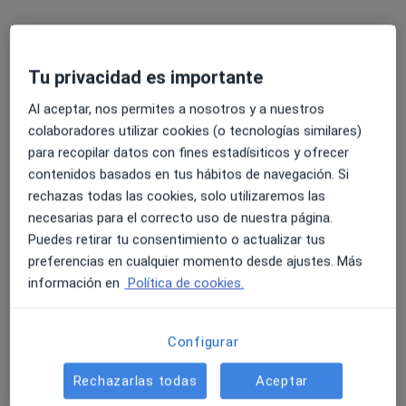
Pedir una cita
Tu privacidad es importante
Al aceptar, nos permites a nosotros y a nuestros
colaboradores utilizar cookies (o tecnologías similares)
para recopilar datos con fines estadísiticos y ofrecer
contenidos basados en tus hábitos de navegación. Si
rechazas todas las cookies, solo utilizaremos las
necesarias para el correcto uso de nuestra página.
Dra. Carla Castillo
Puedes retirar tu consentimiento o actualizar tus
·
Ver más
Médica estética
preferencias en cualquier momento desde ajustes. Más
56 opiniones
información en
Política de cookies.
Dirección 1
Dirección 2
Configurar
Avenida de la Ilustración 105, Granada
•
Mapa
Rechazarlas todas
Aceptar
Novo Clinique