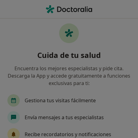
Men
Párpados Caídos • Granada, Granada
Filtros
• 1
Seguro
Mapa
Especialistas en Párpados caídos en
Cuida de tu salud
Granada
Así organizamos los resultados
Encuentra los mejores especialistas y pide cita.
Descarga la App y accede gratuitamente a funciones
exclusivas para ti:
¿Qué especialidad estás buscando?
Cirujano plástico
Médico estético
Oftalm
Gestiona tus visitas fácilmente
Envía mensajes a tus especialistas
Recibe recordatorios y notificaciones