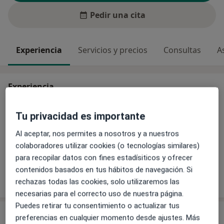
Pedir una cita
Experiencia
Servicios y precios
Consultas
A
Experiencia
Principales enfermedades tratadas
Tu privacidad es importante
Envejecimiento facial
Flacidez facial
Fotoenvejecimiento
Grasa localizada
Al aceptar, nos permites a nosotros y a nuestros
a11y_sr_more_diseases
Hiperhidrosis
+22
colaboradores utilizar cookies (o tecnologías similares)
para recopilar datos con fines estadísiticos y ofrecer
contenidos basados en tus hábitos de navegación. Si
Mostrar más detalles
sobre la experiencia
rechazas todas las cookies, solo utilizaremos las
necesarias para el correcto uso de nuestra página.
Puedes retirar tu consentimiento o actualizar tus
Servicios y precios
preferencias en cualquier momento desde ajustes. Más