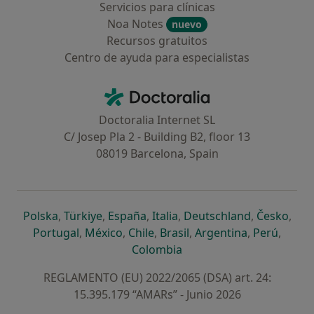
Servicios para clínicas
Noa Notes
nuevo
Recursos gratuitos
Centro de ayuda para especialistas
Contacto
Doctoralia - Página de inicio
Doctoralia Internet SL
C/ Josep Pla 2 - Building B2, floor 13
08019 Barcelona, Spain
se abre en una nueva pestaña
se abre en una nueva pestaña
se abre en una nueva pestaña
se abre en una nueva pes
se abre en 
se a
Polska
,
Türkiye
,
España
,
Italia
,
Deutschland
,
Česko
,
se abre en una nueva pestaña
se abre en una nueva pestaña
se abre en una nueva pestaña
se abre en una nueva p
se abre en 
se abr
Portugal
,
México
,
Chile
,
Brasil
,
Argentina
,
Perú
,
se abre en una nueva pe
Colombia
REGLAMENTO (EU) 2022/2065 (DSA) art. 24:
15.395.179 “AMARs” - Junio 2026