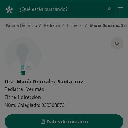
Men
¿Qué estás buscando?
Página De Inicio
Pediatra
Elche
María Gonzalez San
Cambiar de ciudad
Dra.
María Gonzalez Santacruz
sobre las especializaciones
Pediatra
·
Ver más
Elche
1 dirección
Núm. Colegiado: 030308873
Datos de contacto