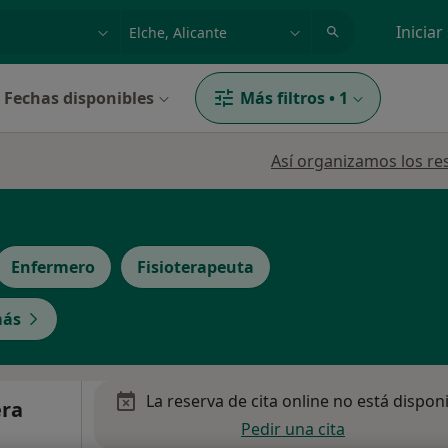
dad, enfermedad o nombre
p. ej. Madrid
Iniciar
Fechas disponibles
Más filtros
•
1
Así organizamos los re
Enfermero
Fisioterapeuta
más
La reserva de cita online no está dispon
era
Pedir una cita