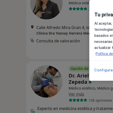
·
Ver má
Médica estética
293 opiniones
Tu priv
Al aceptar,
Calle Alfredo Mira Gran 4, local, Elche
•
tecnologías
basados en
Consulta de valoración
necesarias
actualizar
Política d
Opción de pago online
Configura
Dr. Ariel José Aria
Zepeda
Médico estético, Médico g
Ver más
158 opiniones
Experto en medicina estética y tratami