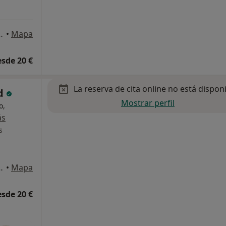
, Entresuelo B, Elche
•
Mapa
esde 20 €
La reserva de cita online no está dispon
ud
Mostrar perfil
o,
ás
s
, Entresuelo B, Elche
•
Mapa
esde 20 €