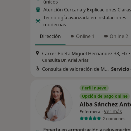
únicos
Atención Cercana y Explicaciones Clara
Tecnología avanzada en instalaciones
modernas
Dirección
Online 1
Online 2
Carrer Poeta Miguel Hernandez 38, Elx
•
Consulta Dr. Ariel Arias
Consulta de valoración de Medicina Estética
Servicio
Perfil nuevo
Opción de pago online
Alba Sánchez An
·
Ver más
Enfermera
2 opiniones
Experta en armonización y rejuvenecim