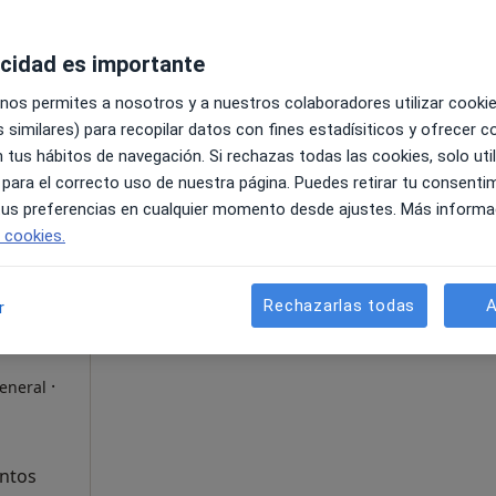
s
acidad es importante
 nos permites a nosotros y a nuestros colaboradores utilizar cooki
Mapa
 similares) para recopilar datos con fines estadísiticos y ofrecer 
Clínica Dra Yasnay Herrera Medicina Estética Avanzada
 tus hábitos de navegación. Si rechazas todas las cookies, solo uti
20 €
 para el correcto uso de nuestra página. Puedes retirar tu consenti
 tus preferencias en cualquier momento desde ajustes. Más informa
e cookies.
La reserva de cita online no está dispon
Rechazarlas todas
A
r
Pedir una cita
s
·
eneral
entos