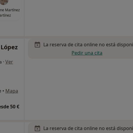
ene Martínez
rtínez
La reserva de cita online no está dispon
 López
Pedir una cita
·
Ver
a
e
•
Mapa
esde 50 €
La reserva de cita online no está dispon