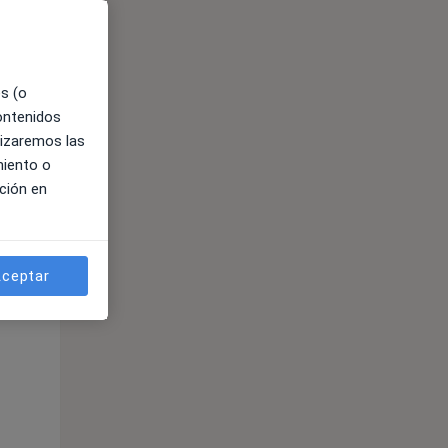
es (o
contenidos
lizaremos las
miento o
ción en
ible
ceptar