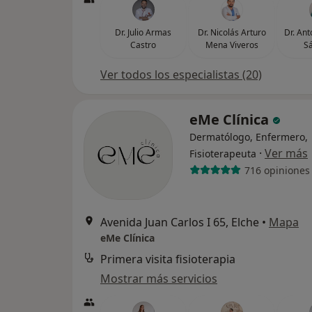
Dr. Julio Armas
Dr. Nicolás Arturo
Dr. An
Castro
Mena Viveros
S
Ver todos los especialistas (20)
eMe Clínica
Dermatólogo, Enfermero,
·
Ver más
Fisioterapeuta
716 opiniones
Avenida Juan Carlos I 65, Elche
•
Mapa
eMe Clínica
Primera visita fisioterapia
Mostrar más servicios