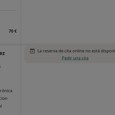
70 €
La reserva de cita online no está dispon
ez
Pedir una cita
s
Crónica
cion
l