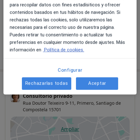
para recopilar datos con fines estadísiticos y ofrecer
contenidos basados en tus hábitos de navegación. Si
Marsupialización de la bartolinitis
Reservar cita
rechazas todas las cookies, solo utilizaremos las
Detalles
necesarias para el correcto uso de nuestra página.
Puedes retirar tu consentimiento o actualizar tus
+ 14 servicios
preferencias en cualquier momento desde ajustes. Más
información en
Política de cookies.
¿Cómo funcionan los precios?
Configurar
Consulta
Rechazarlas todas
Aceptar
Consultorio privado
Rua Doutor Teixeiro 9-11, Primero,
Santiago de
Compostela
15701
Ampliar
se abre en una nueva pestañ