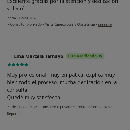
Excelente gracias por la atención y dedicación
volveré
22 de julio de 2026
en opinión del usua
•
Consultorio privado
•
Visita Ginecología y Obstetricia
•
Reportar
Lina Marcela Tamayo
Cita verificada
L
Muy profesional, muy empatica, explica muy
bien todo el proceso, mucha dedicación en la
consulta.
Quedé muy satisfecha
21 de julio de 2026
•
Consultorio privado
•
Control de embarazo
•
en opinión del usuario Lina Marcela Tamayo
Reportar