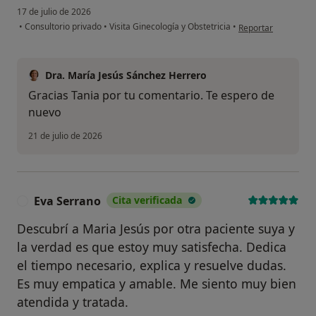
17 de julio de 2026
en opinión del usua
•
Consultorio privado
•
Visita Ginecología y Obstetricia
•
Reportar
Dra. María Jesús Sánchez Herrero
Gracias Tania por tu comentario. Te espero de
nuevo
21 de julio de 2026
Eva Serrano
Cita verificada
E
Descubrí a Maria Jesús por otra paciente suya y
la verdad es que estoy muy satisfecha. Dedica
el tiempo necesario, explica y resuelve dudas.
Es muy empatica y amable. Me siento muy bien
atendida y tratada.