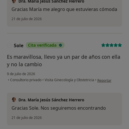
Dra. María Jesús Sánchez Herrero
Gracias María me alegro que estuvieras cómoda
21 de julio de 2026
Sole
Cita verificada
S
Es maravillosa, llevo ya un par de años con ella
y no la cambio
9 de julio de 2026
en opinión del usua
•
Consultorio privado
•
Visita Ginecología y Obstetricia
•
Reportar
Dra. María Jesús Sánchez Herrero
Gracias Sole. Nos seguiremos encontrando
21 de julio de 2026