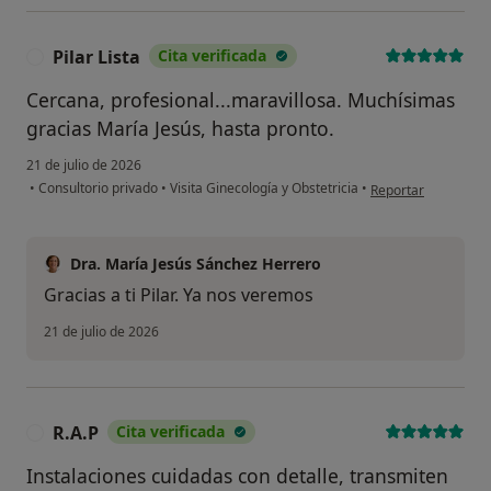
Pilar Lista
Cita verificada
P
Cercana, profesional...maravillosa. Muchísimas
gracias María Jesús, hasta pronto.
21 de julio de 2026
en opinión del usuar
•
Consultorio privado
•
Visita Ginecología y Obstetricia
•
Reportar
Dra. María Jesús Sánchez Herrero
Gracias a ti Pilar. Ya nos veremos
21 de julio de 2026
R.A.P
Cita verificada
R
Instalaciones cuidadas con detalle, transmiten