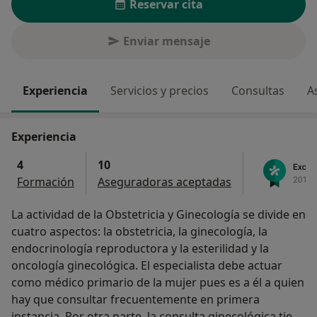
Reservar cita
Enviar mensaje
Experiencia
Servicios y precios
Consultas
A
Experiencia
4
10
Formación
Aseguradoras aceptadas
La actividad de la Obstetricia y Ginecología se divide en
cuatro aspectos: la obstetricia, la ginecología, la
endocrinología reproductora y la esterilidad y la
oncología ginecológica. El especialista debe actuar
como médico primario de la mujer pues es a él a quien
hay que consultar frecuentemente en primera
instancia. Por otra parte, la consulta ginecológica tiene