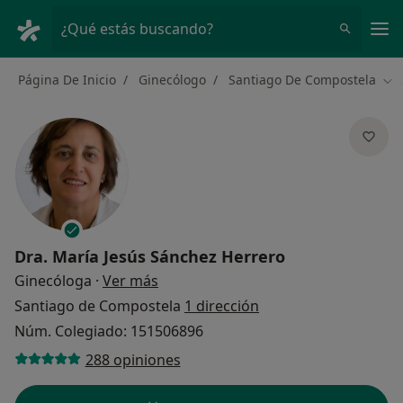
Men
¿Qué estás buscando?
Página De Inicio
Ginecólogo
Santiago De Compostela
Cam
Dra.
María Jesús Sánchez Herrero
sobre las especializaciones
Ginecóloga
·
Ver más
Santiago de Compostela
1 dirección
Núm. Colegiado: 151506896
288 opiniones