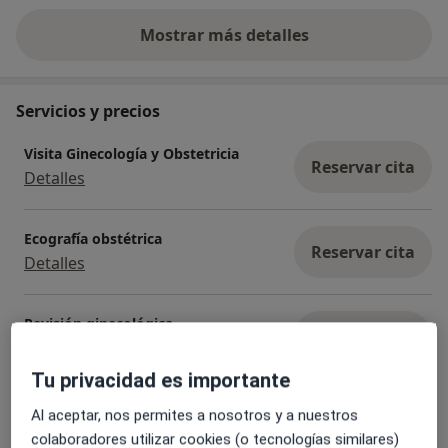
Mostrar más detalles
sobre la experiencia
Servicios y precios
Visita Ginecología y Obstetricia
Reservar cita
Detalles
Ecografía obstétrica
Reservar cita
Detalles
Revisión ginecológica
Reservar cita
Detalles
Tu privacidad es importante
Métodos anticonceptivos
Al aceptar, nos permites a nosotros y a nuestros
Reservar cita
Detalles
colaboradores utilizar cookies (o tecnologías similares)