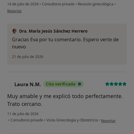
14 de julio de 2026
•
Consultorio privado
•
Revisión ginecológica
•
en opinión del usuario Eva Serrano
Reportar
Dra. María Jesús Sánchez Herrero
Gracias Eva por tu comentario. Espero verte de
nuevo
21 de julio de 2026
Laura N.M.
Cita verificada
L
Muy amable y me explicó todo perfectamente.
Trato cercano.
11 de julio de 2026
en opinión del usua
•
Consultorio privado
•
Visita Ginecología y Obstetricia
•
Reportar