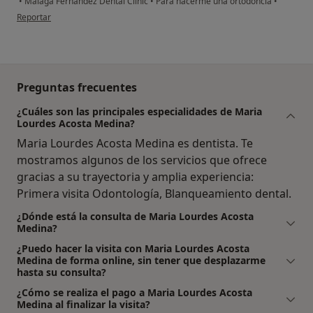
•
Málaga Fernández Dental Clinic
•
Para hacerme una ortodoncia
•
en opinión del usuario paciente
Reportar
Preguntas frecuentes
¿Cuáles son las principales especialidades de Maria
Lourdes Acosta Medina?
Maria Lourdes Acosta Medina es dentista. Te
mostramos algunos de los servicios que ofrece
gracias a su trayectoria y amplia experiencia:
Primera visita Odontología, Blanqueamiento dental.
¿Dónde está la consulta de Maria Lourdes Acosta
Medina?
¿Puedo hacer la visita con Maria Lourdes Acosta
Medina de forma online, sin tener que desplazarme
hasta su consulta?
¿Cómo se realiza el pago a Maria Lourdes Acosta
Medina al finalizar la visita?