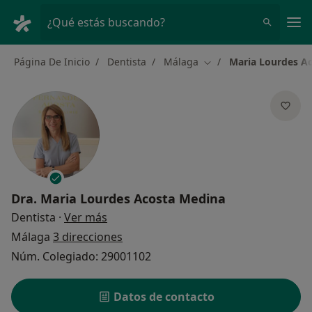
Men
¿Qué estás buscando?
Página De Inicio
Dentista
Málaga
Maria Lourdes A
Cambiar de ciudad
Dra.
Maria Lourdes Acosta Medina
sobre las especializaciones
Dentista
·
Ver más
Málaga
3 direcciones
Núm. Colegiado: 29001102
Datos de contacto