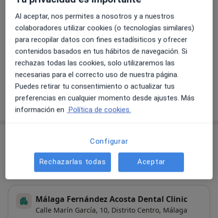
Primera visita Odontología
Al aceptar, nos permites a nosotros y a nuestros
Detalles
colaboradores utilizar cookies (o tecnologías similares)
para recopilar datos con fines estadísiticos y ofrecer
contenidos basados en tus hábitos de navegación. Si
Blanqueamiento dental
rechazas todas las cookies, solo utilizaremos las
Detalles
necesarias para el correcto uso de nuestra página.
Puedes retirar tu consentimiento o actualizar tus
preferencias en cualquier momento desde ajustes. Más
¿Cómo funcionan los precios?
información en
Política de cookies.
Consultas (3)
Configurar
Dirección 1
Dirección 2
Dirección 3
Rechazarlas todas
Aceptar
Málaga Fernández Acosta Dental Clinic
Calle Marín García, 10,
Distrito Centro
,
Málaga