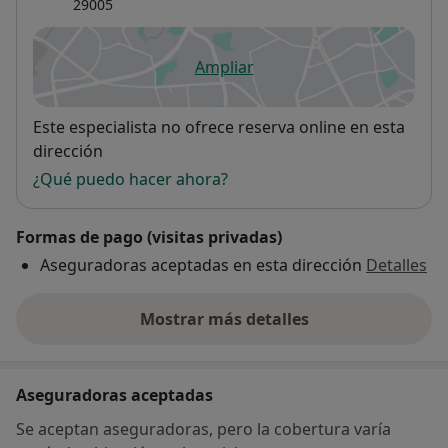
29005
Ampliar
se abre en una nueva pestañ
Disponibilidad
Este especialista no ofrece reserva online en esta
dirección
¿Qué puedo hacer ahora?
Formas de pago (visitas privadas)
Aseguradoras aceptadas en esta dirección
Detalles
Mostrar más detalles
sobre la dirección
Aseguradoras aceptadas
Se aceptan aseguradoras, pero la cobertura varía