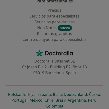
Para profesionales
Precios
Servicios para especialistas
Servicios para clínicas
Noa Notes
nuevo
Recursos gratuitos
Centro de ayuda para especialistas
Contacto
Doctoralia - Página de inicio
Doctoralia Internet SL
C/ Josep Pla 2 - Building B2, floor 13
08019 Barcelona, Spain
se abre en una nueva pestaña
se abre en una nueva pestaña
se abre en una nueva pestaña
se abre en una nueva pes
se abre en 
se a
Polska
,
Türkiye
,
España
,
Italia
,
Deutschland
,
Česko
,
se abre en una nueva pestaña
se abre en una nueva pestaña
se abre en una nueva pestaña
se abre en una nueva p
se abre en 
se abr
Portugal
,
México
,
Chile
,
Brasil
,
Argentina
,
Perú
,
se abre en una nueva pe
Colombia