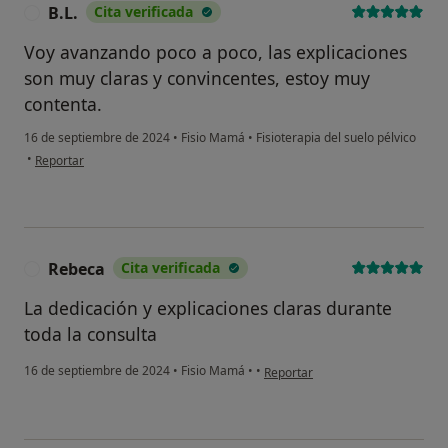
B.L.
Cita verificada
B
Voy avanzando poco a poco, las explicaciones
son muy claras y convincentes, estoy muy
contenta.
16 de septiembre de 2024
•
Fisio Mamá
•
Fisioterapia del suelo pélvico
en opinión del usuario B.L.
•
Reportar
Rebeca
Cita verificada
R
La dedicación y explicaciones claras durante
toda la consulta
en opinión del usuario Rebeca
16 de septiembre de 2024
•
Fisio Mamá
•
•
Reportar