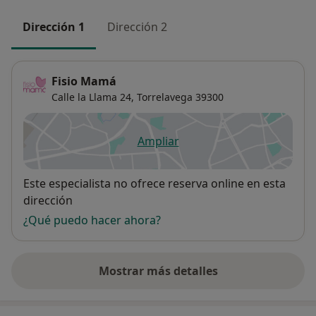
Dirección 1
Dirección 2
Fisio Mamá
Calle la Llama 24,
Torrelavega
39300
Ampliar
se abre en una nueva pestañ
Disponibilidad
Este especialista no ofrece reserva online en esta
dirección
¿Qué puedo hacer ahora?
Mostrar más detalles
sobre la dirección