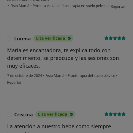
en opinión de
•
Fisio Mamá
•
Primera visita de fisioterapia en suelo pélvico
•
Reportar
Lorena
Cita verificada
L
María es encantadora, te explica todo con
detenimiento, se preocupa y las sesiones son
muy eficaces.
7 de octubre de 2024
•
Fisio Mamá
•
Fisioterapia del suelo pélvico
•
en opinión del usuario Lorena
Reportar
Cristina
Cita verificada
C
La atención a nuestro bebe como siempre