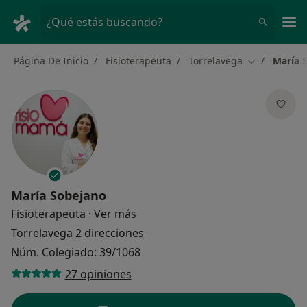
Men
¿Qué estás buscando?
Página De Inicio
Fisioterapeuta
Torrelavega
María 
Cambiar de 
María Sobejano
sobre las especializaciones
Fisioterapeuta
·
Ver más
Torrelavega
2 direcciones
Núm. Colegiado: 39/1068
27 opiniones