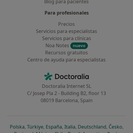
Blog para pacientes
Para profesionales
Precios
Servicios para especialistas
Servicios para clínicas
Noa Notes
nuevo
Recursos gratuitos
Centro de ayuda para especialistas
Contacto
Doctoralia - Página de inicio
Doctoralia Internet SL
C/ Josep Pla 2 - Building B2, floor 13
08019 Barcelona, Spain
se abre en una nueva pestaña
se abre en una nueva pestaña
se abre en una nueva pestaña
se abre en una nueva pes
se abre en 
se a
Polska
,
Türkiye
,
España
,
Italia
,
Deutschland
,
Česko
,