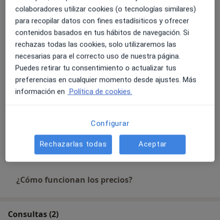
60 €
Detalles
colaboradores utilizar cookies (o tecnologías similares)
para recopilar datos con fines estadísiticos y ofrecer
contenidos basados en tus hábitos de navegación. Si
Primera visita suelo pélvico y abdomen el postparto
rechazas todas las cookies, solo utilizaremos las
60 €
Detalles
necesarias para el correcto uso de nuestra página.
Puedes retirar tu consentimiento o actualizar tus
Reeducación del suelo pélvico
preferencias en cualquier momento desde ajustes. Más
40 €
Detalles
información en
Política de cookies.
Rehabilitación del suelo pélvico
Configurar
40 €
Detalles
Rechazarlas todas
Aceptar
+ 45 servicios
¿Cómo funcionan los precios?
Consultas (2)