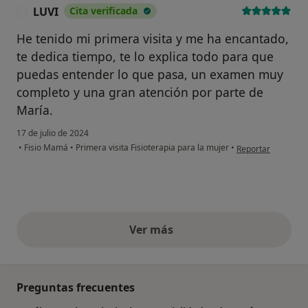
LUVI
Cita verificada
L
He tenido mi primera visita y me ha encantado,
te dedica tiempo, te lo explica todo para que
puedas entender lo que pasa, un examen muy
completo y una gran atención por parte de
María.
17 de julio de 2024
en opinión del usu
•
Fisio Mamá
•
Primera visita Fisioterapia para la mujer
•
Reportar
Ver más
opiniones anteriores
Preguntas frecuentes