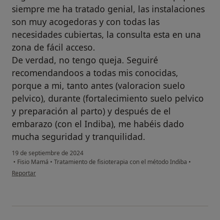
siempre me ha tratado genial, las instalaciones
son muy acogedoras y con todas las
necesidades cubiertas, la consulta esta en una
zona de fácil acceso.
De verdad, no tengo queja. Seguiré
recomendandoos a todas mis conocidas,
porque a mi, tanto antes (valoracion suelo
pelvico), durante (fortalecimiento suelo pelvico
y preparación al parto) y después de el
embarazo (con el Indiba), me habéis dado
mucha seguridad y tranquilidad.
19 de septiembre de 2024
•
Fisio Mamá
•
Tratamiento de fisioterapia con el método Indiba
•
en opinión del usuario Esther Z.S
Reportar