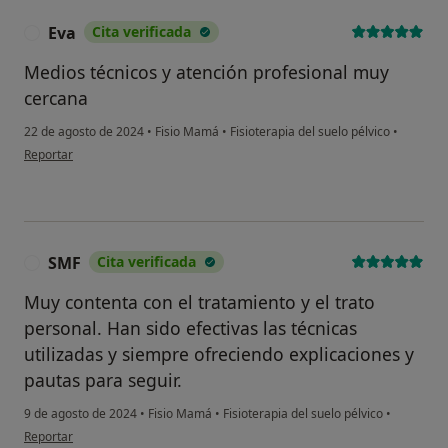
Eva
Cita verificada
E
Medios técnicos y atención profesional muy
cercana
22 de agosto de 2024
•
Fisio Mamá
•
Fisioterapia del suelo pélvico
•
en opinión del usuario Eva
Reportar
SMF
Cita verificada
S
Muy contenta con el tratamiento y el trato
personal. Han sido efectivas las técnicas
utilizadas y siempre ofreciendo explicaciones y
pautas para seguir.
9 de agosto de 2024
•
Fisio Mamá
•
Fisioterapia del suelo pélvico
•
en opinión del usuario SMF
Reportar