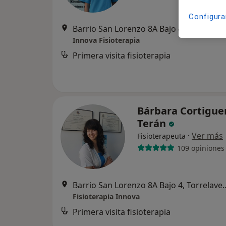
Configura
Barrio San Lorenzo 8A 
Innova Fisioterapia
Primera visita fisioterapia
Bárbara Cortigue
Terán
·
Ver más
Fisioterapeuta
109 opiniones
Barrio San Lorenzo 8A 
Fisioterapia Innova
Primera visita fisioterapia