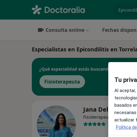
especiali
Consulta online
Fechas dispon
Especialistas en Epicondilitis en Torre
¿Qué especialidad estás buscando?
Tu priv
Fisioterapeuta
Al aceptar,
tecnologías
basados en
Jana Del Moral N
necesarias
·
Ver más
Fisioterapeuta
actualizar
37 opiniones
Política d