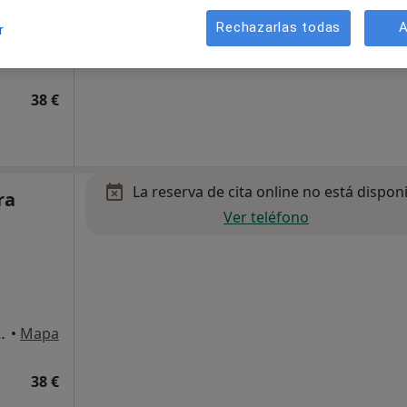
Rechazarlas todas
A
r
Bajo 4, Torrelavega
•
Mapa
38 €
La reserva de cita online no está dispon
ra
Ver teléfono
Bajo 4, Torrelavega
•
Mapa
38 €