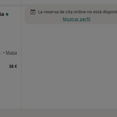
La reserva de cita online no está dispon
pia
Mostrar perfil
Bajo 4, Torrelavega
•
Mapa
38 €