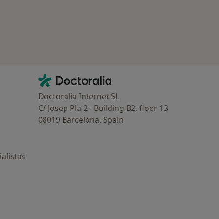
Contacto
Doctoralia - Página de inicio
Doctoralia Internet SL
C/ Josep Pla 2 - Building B2, floor 13
08019 Barcelona, Spain
alistas