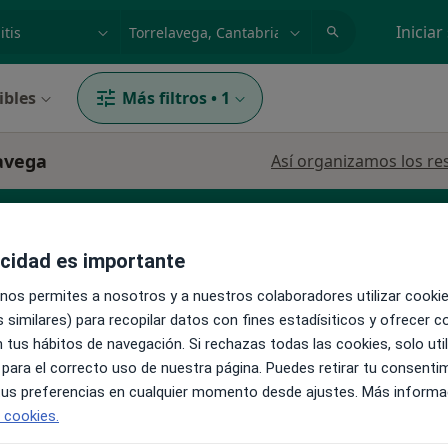
dad, enfermedad o nombre
p. ej. Madrid
Iniciar
ibles
Más filtros
•
1
lavega
Así organizamos los re
acidad es importante
 nos permites a nosotros y a nuestros colaboradores utilizar cooki
 similares) para recopilar datos con fines estadísiticos y ofrecer 
 tus hábitos de navegación. Si rechazas todas las cookies, solo uti
La reserva de cita online no está dispon
úñez
 para el correcto uso de nuestra página. Puedes retirar tu consenti
Pedir una cita
 tus preferencias en cualquier momento desde ajustes. Más informa
e cookies.