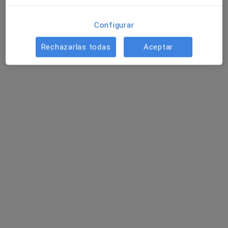
Vira Prokopenko
Configurar
Terapeuta complementario
Rechazarlas todas
Aceptar
Barcelona
Frank Molnar
Quiropráctico
Bilbao
Carlos Ibáñez Conde
Quiropráctico
Segovia
Chiara Sudati