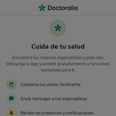
Men
¿Qué estás buscando?
Página De Inicio
Enfermedades
Encorvadura De La Espalda
Encorvadura de la espalda -
Cuida de tu salud
Información, expertos y
Encuentra los mejores especialistas y pide cita.
preguntas frecuentes
Descarga la App y accede gratuitamente a funciones
exclusivas para ti:
Gestiona tus visitas fácilmente
Información
Envía mensajes a tus especialistas
Recibe recordatorios y notificaciones