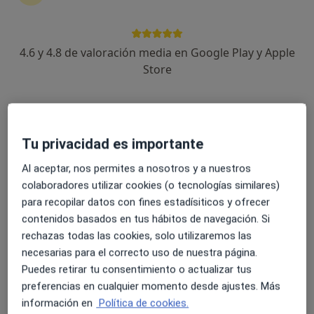
No descuides tu salud
Escoge la consulta online para empezar o continuar
tu tratamiento sin salir de casa. Y, si lo necesitas,
4.6 y 4.8 de valoración media en Google Play y Apple
también puedes reservar una cita presencial.
Store
Mostrar especialistas
¿Cómo funciona?
Tu privacidad es importante
Al aceptar, nos permites a nosotros y a nuestros
colaboradores utilizar cookies (o tecnologías similares)
Expertos en encorvadura de la espalda
para recopilar datos con fines estadísiticos y ofrecer
contenidos basados en tus hábitos de navegación. Si
rechazas todas las cookies, solo utilizaremos las
Alina Heels
necesarias para el correcto uso de nuestra página.
Puedes retirar tu consentimiento o actualizar tus
Terapeuta complementario
preferencias en cualquier momento desde ajustes. Más
Madrid
información en
Política de cookies.