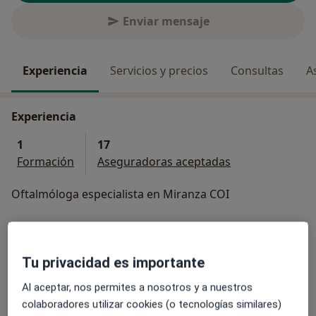
Enviar mensaje
Experiencia
Servicios y precios
Consultas
A
Experiencia
1
17
Formación
Aseguradoras aceptadas
Oftalmóloga especialista en Miranza COI
Especialista en:
Pediátrica
Tu privacidad es importante
Tipos de consulta
Al aceptar, nos permites a nosotros y a nuestros
Presencial
Ver direcciones (1)
colaboradores utilizar cookies (o tecnologías similares)