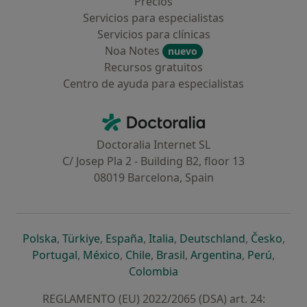
Precios
Servicios para especialistas
Servicios para clínicas
Noa Notes
nuevo
Recursos gratuitos
Centro de ayuda para especialistas
Contacto
Doctoralia - Página de inicio
Doctoralia Internet SL
C/ Josep Pla 2 - Building B2, floor 13
08019 Barcelona, Spain
se abre en una nueva pestaña
se abre en una nueva pestaña
se abre en una nueva pestaña
se abre en una nueva pes
se abre en 
se a
Polska
,
Türkiye
,
España
,
Italia
,
Deutschland
,
Česko
,
se abre en una nueva pestaña
se abre en una nueva pestaña
se abre en una nueva pestaña
se abre en una nueva p
se abre en 
se abr
Portugal
,
México
,
Chile
,
Brasil
,
Argentina
,
Perú
,
se abre en una nueva pe
Colombia
REGLAMENTO (EU) 2022/2065 (DSA) art. 24: