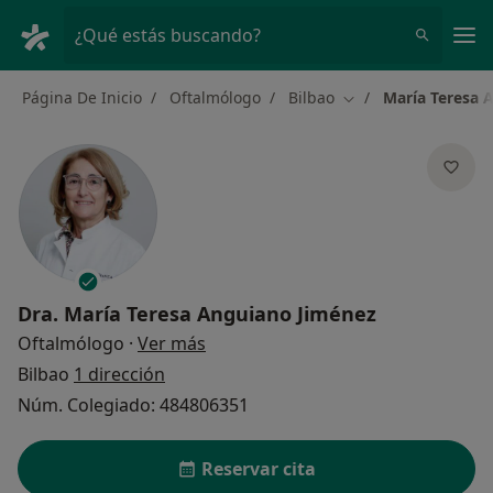
Men
¿Qué estás buscando?
Página De Inicio
Oftalmólogo
Bilbao
María Teresa 
Cambiar de ciudad
Dra.
María Teresa Anguiano Jiménez
sobre las especializaciones
Oftalmólogo
·
Ver más
Bilbao
1 dirección
Núm. Colegiado: 484806351
Reservar cita