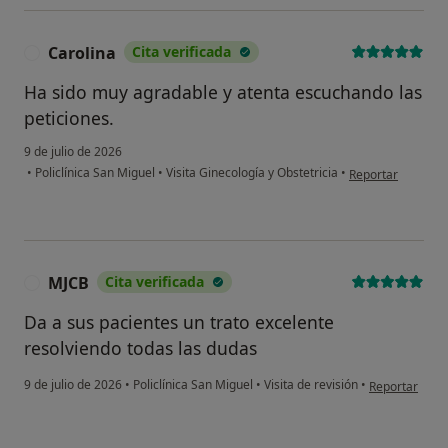
Carolina
Cita verificada
C
Ha sido muy agradable y atenta escuchando las
peticiones.
9 de julio de 2026
en opinión del us
•
Policlínica San Miguel
•
Visita Ginecología y Obstetricia
•
Reportar
MJCB
Cita verificada
M
Da a sus pacientes un trato excelente
resolviendo todas las dudas
en opinión de
9 de julio de 2026
•
Policlínica San Miguel
•
Visita de revisión
•
Reportar