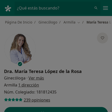
Men
¿Qué estás buscando?
Página De Inicio
Ginecólogo
Armilla
María Teresa L
Cambiar de ciudad
Dra.
María Teresa López de la Rosa
sobre las especializaciones
Ginecóloga
·
Ver más
Armilla
1 dirección
Núm. Colegiado: 181812435
239 opiniones