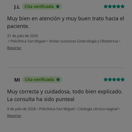
J.L
Cita verificada
J
Muy bien en atención y muy buen trato hacia el
paciente.
31 de julio de 2026
•
Policlínica San Miguel
•
Visitas sucesivas Ginecología y Obstetricia
•
en opinión del usuario J.L
Reportar
Ml
Cita verificada
M
Muy correcta y cuidadosa, todo bien explicado.
La consulta ha sido punteal
9 de julio de 2026
•
Policlínica San Miguel
•
Citología cérvico-vaginal
•
en opinión del usuario Ml
Reportar