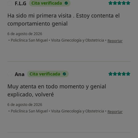
F.L.G
Cita verificada
F
Ha sido mi primera visita . Estoy contenta el
comportamiento genial
6 de agosto de 2026
en opinión del usu
•
Policlínica San Miguel
•
Visita Ginecología y Obstetricia
•
Reportar
Ana
Cita verificada
A
Muy atenta en todo momento y genial
explicado, volveré
6 de agosto de 2026
en opinión del us
•
Policlínica San Miguel
•
Visita Ginecología y Obstetricia
•
Reportar