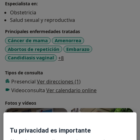
Especialista en:
Obstetricia
Salud sexual y reproductiva
Principales enfermedades tratadas
Cáncer de mama
Amenorrea
Abortos de repetición
Embarazo
a11y_sr_more_diseases
Candidiasis vaginal
+8
Tipos de consulta
Presencial
Ver direcciones (1)
Videoconsulta
Ver calendario online
Fotos y vídeos
Tu privacidad es importante