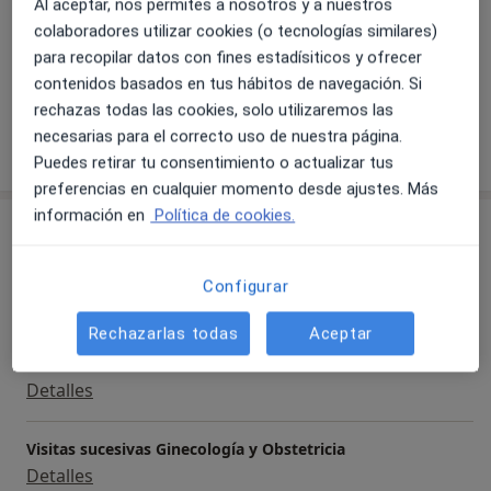
Al aceptar, nos permites a nosotros y a nuestros
colaboradores utilizar cookies (o tecnologías similares)
para recopilar datos con fines estadísiticos y ofrecer
Ver galería (7)
contenidos basados en tus hábitos de navegación. Si
rechazas todas las cookies, solo utilizaremos las
necesarias para el correcto uso de nuestra página.
Mostrar más detalles
sobre la experiencia
Puedes retirar tu consentimiento o actualizar tus
preferencias en cualquier momento desde ajustes. Más
información en
Política de cookies.
Servicios y precios
Visita Ginecología y Obstetricia
Configurar
Reservar cita
120 €
Detalles
Rechazarlas todas
Aceptar
Consulta online
Detalles
Visitas sucesivas Ginecología y Obstetricia
Detalles