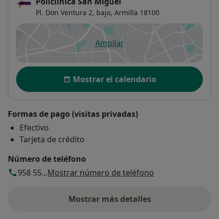
Policlínica San Miguel
Pl. Don Ventura 2, bajo,
Armilla
18100
Ampliar
se abre en una nueva pestañ
Disponibilidad
Mostrar el calendario
Formas de pago (visitas privadas)
Efectivo
Tarjeta de crédito
Número de teléfono
958 55...
Mostrar número de teléfono
Mostrar más detalles
sobre la dirección