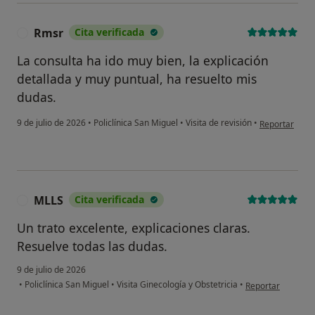
Rmsr
Cita verificada
R
La consulta ha ido muy bien, la explicación
detallada y muy puntual, ha resuelto mis
dudas.
en opinión de
9 de julio de 2026
•
Policlínica San Miguel
•
Visita de revisión
•
Reportar
MLLS
Cita verificada
M
Un trato excelente, explicaciones claras.
Resuelve todas las dudas.
9 de julio de 2026
en opinión del us
•
Policlínica San Miguel
•
Visita Ginecología y Obstetricia
•
Reportar