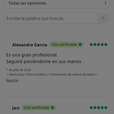
Busca en opiniones
Alexandra Garcia
Cita verificada
A
Es una gran profesional.
Seguiré poniéndome en sus manos .
7 de julio de 2026
•
Marta Díaz Clinica Estética
•
Tratamiento de relleno de labios
•
en opinión del usuario Alexandra Garcia
Reportar
Javi
Cita verificada
J