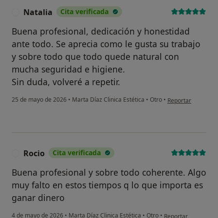
Natalia
Cita verificada
N
Buena profesional, dedicación y honestidad
ante todo. Se aprecia como le gusta su trabajo
y sobre todo que todo quede natural con
mucha seguridad e higiene.
Sin duda, volveré a repetir.
en opinión del usu
25 de mayo de 2026
•
Marta Díaz Clinica Estética
•
Otro
•
Reportar
Rocio
Cita verificada
R
Buena profesional y sobre todo coherente. Algo
muy falto en estos tiempos q lo que importa es
ganar dinero
en opinión del usuar
4 de mayo de 2026
•
Marta Díaz Clinica Estética
•
Otro
•
Reportar