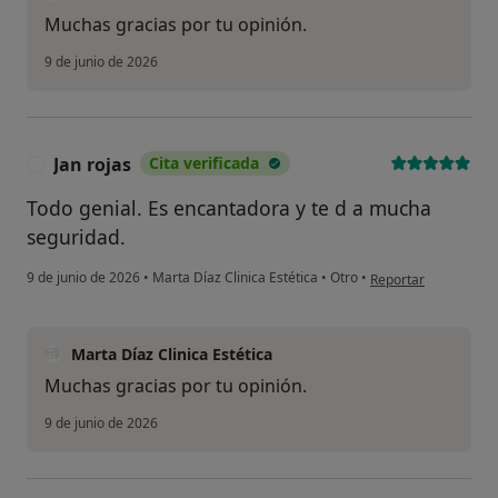
No, y no confío en ello
Muchas gracias por tu opinión.
9 de junio de 2026
Continuar
Jan rojas
Cita verificada
J
Todo genial. Es encantadora y te d a mucha
seguridad.
en opinión del usuari
9 de junio de 2026
•
Marta Díaz Clinica Estética
•
Otro
•
Reportar
Marta Díaz Clinica Estética
Muchas gracias por tu opinión.
9 de junio de 2026