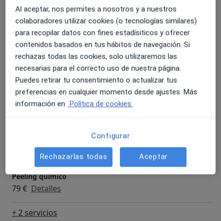
Al aceptar, nos permites a nosotros y a nuestros
Primera visita Enfermería
colaboradores utilizar cookies (o tecnologías similares)
Reservar cita
Servicio gratuito
Detalles
para recopilar datos con fines estadísiticos y ofrecer
contenidos basados en tus hábitos de navegación. Si
rechazas todas las cookies, solo utilizaremos las
Biorevitalización facial con exosomas
necesarias para el correcto uso de nuestra página.
120 €
Detalles
Puedes retirar tu consentimiento o actualizar tus
preferencias en cualquier momento desde ajustes. Más
Estimuladores de colágeno
información en
Política de cookies.
349 €
Detalles
Configurar
Mesoterapia facial
120 €
Detalles
Rechazarlas todas
Aceptar
Peeling químico
79 €
Detalles
+ 2 servicios