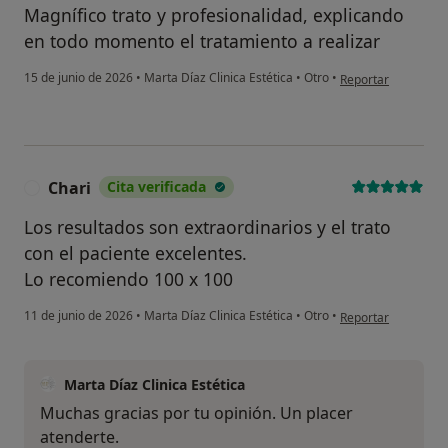
Magnífico trato y profesionalidad, explicando
en todo momento el tratamiento a realizar
en opinión del usuar
15 de junio de 2026
•
Marta Díaz Clinica Estética
•
Otro
•
Reportar
Chari
Cita verificada
C
Los resultados son extraordinarios y el trato
con el paciente excelentes.
Lo recomiendo 100 x 100
en opinión del usua
11 de junio de 2026
•
Marta Díaz Clinica Estética
•
Otro
•
Reportar
Marta Díaz Clinica Estética
Muchas gracias por tu opinión. Un placer
atenderte.