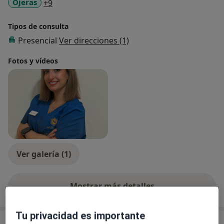
a11y_sr_more_diseases
Ojeras
+9
Tipos de consulta
Presencial
Ver direcciones (1)
Fotos y vídeos
Ver galería (1)
Mostrar más detalles
sobre la experiencia
Tu privacidad es importante
Servicios y precios