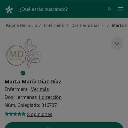
Men
¿Qué estás buscando?
Página De Inicio
Enfermero
Dos Hermanas
Marta M
Cambiar de c
Marta María Díaz Díaz
sobre las especializaciones
Enfermera
·
Ver más
Dos Hermanas
1 dirección
Núm. Colegiado: 016737
8 opiniones