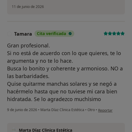
11 de junio de 2026
Tamara
Cita verificada
T
Gran profesional.
Si no está de acuerdo con lo que quieres, te lo
argumenta y no te lo hace.
Busca lo bonito y coherente y armonioso. NO a
¿Alguna vez has usado una app
las barbaridades.
o chatbot de IA para hablar
Quise quitarme manchas solares y se negó a
sobre un tema emocional o
psicológico?
hacérmelo hasta que no tuviese mi cara bien
hidratada. Se lo agradezco muchísimo
Sí, varias veces
en opinión del usua
9 de junio de 2026
•
Marta Díaz Clinica Estética
•
Otro
•
Reportar
Sí, una vez
No, pero lo consideraría
Marta Díaz Clinica Estética