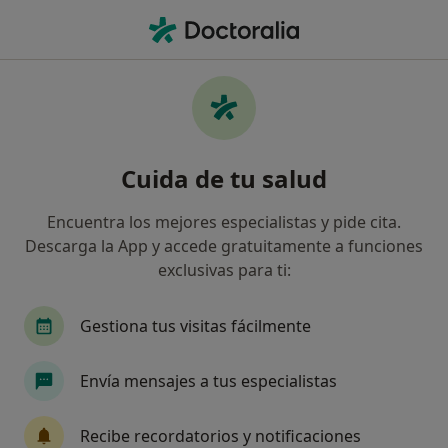
Men
¿Qué estás buscando?
Página De Inicio
Medicamentos
Somazina
Somazina - Información,
Cuida de tu salud
expertos y preguntas frecuentes
Encuentra los mejores especialistas y pide cita.
Descarga la App y accede gratuitamente a funciones
exclusivas para ti:
Información
Pregunta al Experto
Gestiona tus visitas fácilmente
Uso de Somazina
Envía mensajes a tus especialistas
Recibe recordatorios y notificaciones