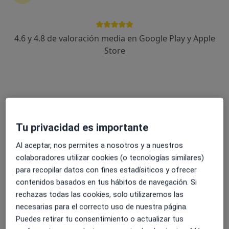
SOMAZINA 200 mg se presenta en forma de
solución inyectable. Cada ampolla de vidrio
contiene2 ml. Pertenece a un grupo de
4.6 y 4.8 de valoración media en Google Play y Apple
medicamentos llamados psicoestimulantes y
Store
nootrópicos, que actúan mejorando el
funcionamiento cerebral.SOMAZINA 200 mg
solución inyectable se utiliza para el tratamiento de
l
...
ver más
Tu privacidad es importante
Precauciones especiales
Al aceptar, nos permites a nosotros y a nuestros
colaboradores utilizar cookies (o tecnologías similares)
Si se utiliza la administración por vía intravenosa,
para recopilar datos con fines estadísiticos y ofrecer
ésta debe realizarse lentamente (3 a 5 minutos,
contenidos basados en tus hábitos de navegación. Si
dependiendo de la dosis)Cuando se administra
rechazas todas las cookies, solo utilizaremos las
mediante perfusión intravenosa por goteo, el ritmo
necesarias para el correcto uso de nuestra página.
de perfusión debe ser de40 a 60 gotas por
Puedes retirar tu consentimiento o actualizar tus
minuto.No se ha estudiado la utilización de