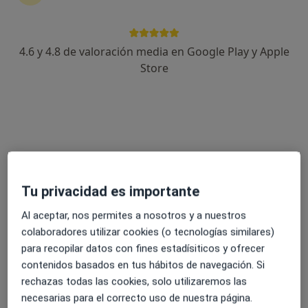
·
Ver más
Médica de familia, Médica general
104 opiniones
4.6 y 4.8 de valoración media en Google Play y Apple
Av. Islas Canarias, 80, Santa Cruz de Tenerife
•
Mapa
Store
CAPE Centro Médico de Atención Primaria y Especializada
Acepta Aegon Salud
Este especialista no ofrece reserva de cita online en esta dirección.
Pedir una cita
Tu privacidad es importante
Al aceptar, nos permites a nosotros y a nuestros
colaboradores utilizar cookies (o tecnologías similares)
para recopilar datos con fines estadísiticos y ofrecer
contenidos basados en tus hábitos de navegación. Si
rechazas todas las cookies, solo utilizaremos las
necesarias para el correcto uso de nuestra página.
Dra. Alba Lucía Tocino Hernández