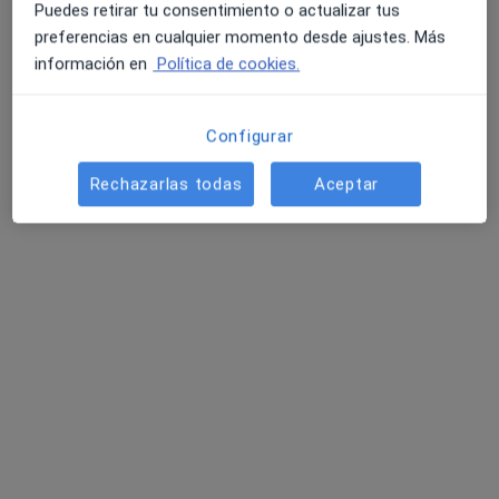
Puedes retirar tu consentimiento o actualizar tus
·
Ver más
Médica de familia, Médica general
preferencias en cualquier momento desde ajustes. Más
64 opiniones
información en
Política de cookies.
Av. Islas Canarias, 80, Santa Cruz de Tenerife
•
Mapa
CAPE Centro Médico de Atención Primaria y Especializada
Configurar
Acepta Aegon Salud
Este especialista no ofrece reserva de cita online en esta dirección.
Rechazarlas todas
Aceptar
Pedir una cita
CAPE Centro Médico de Atención