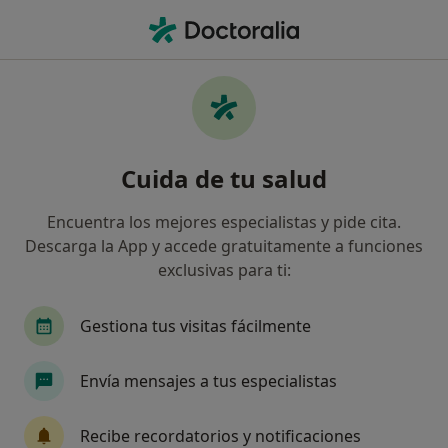
Men
Médico De Familia • Santa Cruz de Tenerife, Santa Cruz de Tenerife
Filtros
Seguro:
Aegon Salud
Médicos de familia de Aegon Salud en Santa
Cuida de tu salud
Cruz de Tenerife
Así organizamos los resultados
Encuentra los mejores especialistas y pide cita.
Descarga la App y accede gratuitamente a funciones
exclusivas para ti:
Gestiona tus visitas fácilmente
Envía mensajes a tus especialistas
Dra. María Candelaria Torres Hernández
Recibe recordatorios y notificaciones