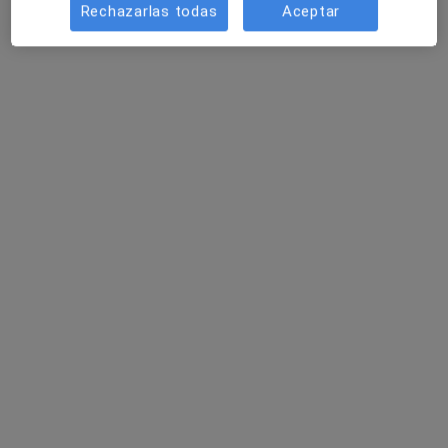
·
Ver más
Médico estético, Analista clínico, Cirujano general
Rechazarlas todas
Aceptar
146 opiniones
Avinguda d'Europa 19, Blanes
•
Mapa
Illa de Salut - Blanes
Acepta Antares
Primera visita Medicina Estética y Cirugía Cosmética
Mostrar más servicios
Ningún profesional de este centro tiene citas disponibles
Mostrar perfil
Especialistas disponibles
Estos especialistas se encuentran fuera de Blanes,
Girona, en zonas cercanas a tu búsqueda