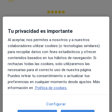
1 opinión
Avinguda d'Europa 19, Blanes
•
Mapa
Illa de Salut - Blanes
4.6 y 4.8 de valoración media en Google Play y Apple
Acepta Antares
Store
Primera visita Medicina Estética y Cirugía Cosmética
Tu privacidad es importante
Este especialista no ofrece reserva de cita online en esta dirección.
Al aceptar, nos permites a nosotros y a nuestros
colaboradores utilizar cookies (o tecnologías similares)
Pedir una cita
para recopilar datos con fines estadísiticos y ofrecer
contenidos basados en tus hábitos de navegación. Si
rechazas todas las cookies, solo utilizaremos las
necesarias para el correcto uso de nuestra página.
Puedes retirar tu consentimiento o actualizar tus
preferencias en cualquier momento desde ajustes. Más
información en
Política de cookies.
Configurar
Illa de Salut - Blanes