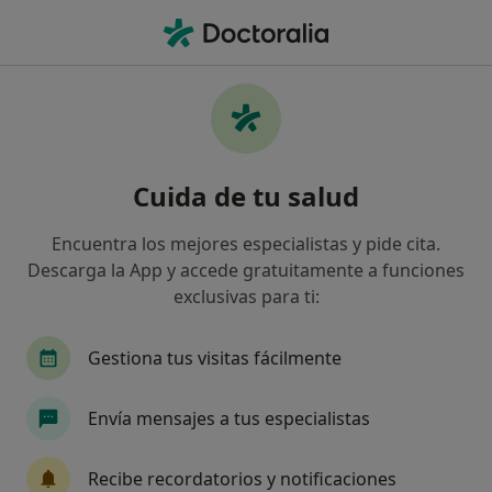
Men
Médico Estético • Blanes, Girona
Filtros
Seguro:
Antares
M
Médicos estéticos de Antares en Blanes
Cuida de tu salud
Así organizamos los resultados
Encuentra los mejores especialistas y pide cita.
Descarga la App y accede gratuitamente a funciones
exclusivas para ti:
Gestiona tus visitas fácilmente
Envía mensajes a tus especialistas
Dra. Sara Guirao Marin
·
Ver más
Médico estético
Recibe recordatorios y notificaciones