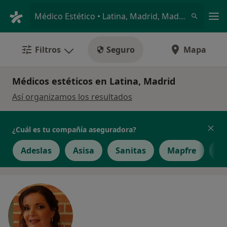
Men
Médico Estético • Latina, Madrid, Madrid
Filtros
Seguro
Mapa
Médicos estéticos en Latina, Madrid
Así organizamos los resultados
¿Cuál es tu compañía aseguradora?
Adeslas
Asisa
Sanitas
Mapfre
Ae