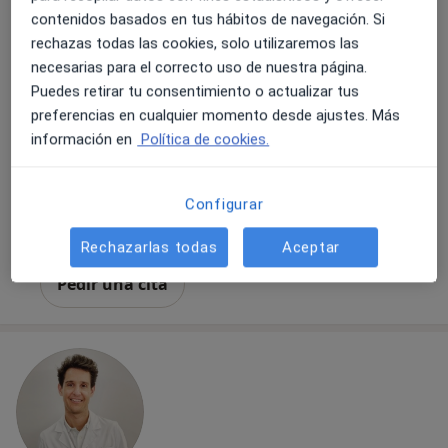
contenidos basados en tus hábitos de navegación. Si
·
Ver más
Médica estética, Anestesista
rechazas todas las cookies, solo utilizaremos las
328 opiniones
necesarias para el correcto uso de nuestra página.
Puedes retirar tu consentimiento o actualizar tus
Dirección 1
Dirección 2
preferencias en cualquier momento desde ajustes. Más
información en
Política de cookies.
Calle de Arturo Soria 263, Madrid
•
Mapa
1era sede - Clínica de Medicina Estética Dra.Darinka Garay - Sede Arturo Soria
Configurar
Primera visita Medicina Estética y Cirugía Cosmética
desde 30 €
Este especialista no ofrece reserva de cita online en esta dirección.
Rechazarlas todas
Aceptar
Pedir una cita