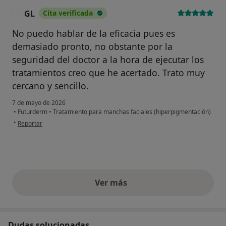
GL
Cita verificada
G
No puedo hablar de la eficacia pues es
demasiado pronto, no obstante por la
seguridad del doctor a la hora de ejecutar los
tratamientos creo que he acertado. Trato muy
cercano y sencillo.
7 de mayo de 2026
•
Futurderm
•
Tratamiento para manchas faciales (hiperpigmentación)
en opinión del usuario GL
•
Reportar
Ver más
opiniones anteriores
Dudas solucionadas