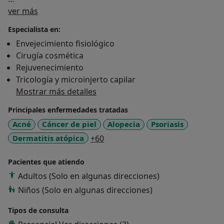
Sobre mí
Cirugía micrográfica de Mohs en el Hospital
ver más
Universitario QuirónSalud Madrid -Pozuelo ( Centro
Especialista en:
actual y principal de actividad asistencial y docente)
Envejecimiento fisiológico
Cirugía cosmética
Estancia formativa en Láser y fuentes de Luz en el
Rejuvenecimiento
Hospital Universitario Ramón y Cajal, Madrid-2016 ( Dr.
Tricología y microinjerto capilar
Pablo Boixeda)
Mostrar más detalles
Estancia formativa en Dermatología Pediátrica en el
Principales enfermedades tratadas
Hospital infantil Universitario Niño Jesús, Madrid- 2017
Acné
Cáncer de piel
Alopecia
Psoriasis
( Dr. A.Torrelo)
a11y_sr_more_diseases
Dermatitis atópica
+60
Estancia formativa en Dermatopatología en Hospital
Pacientes que atiendo
Universitario Fundación Jiménez Diaz, Madrid-2017 (
Adultos (Solo en algunas direcciones)
Dr. Luis Requena)
Niños (Solo en algunas direcciones)
Estancia formativa en Cirugía capilar , Clínica Carrasco
Tipos de consulta
( Dr. Pablo Martín Carrasco)