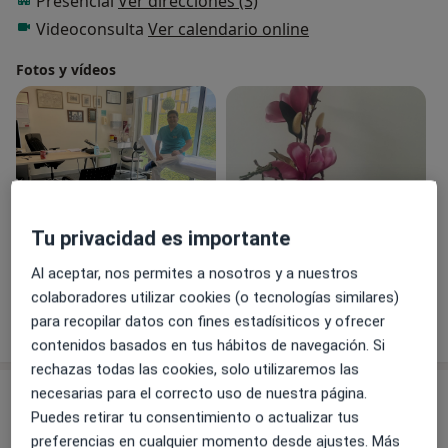
Presencial
Ver direcciones (3)
Videoconsulta
Ver calendario online
Máster en Salud Pública por la Escuela Nacional de
Sanidad 2020-2021
Fotos y vídeos
Proyectos de Salud Internacional y Medicina Tropical
de enfermedades desatendidas.
Estancia Formativa en la Unidad de infecciosas del
Hospital del Mar (Barcelona)
Tu privacidad es importante
Ex-Residente de Medicina Preventiva y Salud Pública
Ver galería (19)
del HGUCR
Al aceptar, nos permites a nosotros y a nuestros
colaboradores utilizar cookies (o tecnologías similares)
Máster en profesionalismo y Medicina clínica por la
Mostrar más detalles
para recopilar datos con fines estadísiticos y ofrecer
sobre la experiencia
Universidad Católica San Antonio de Murcia
contenidos basados en tus hábitos de navegación. Si
rechazas todas las cookies, solo utilizaremos las
Publicaciones en revistas nacionales e internacionales
necesarias para el correcto uso de nuestra página.
Servicios y precios
Puedes retirar tu consentimiento o actualizar tus
Colaborador docente
Visita Dermatología
preferencias en cualquier momento desde ajustes. Más