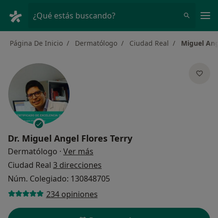
Men
¿Qué estás buscando?
Página De Inicio
Dermatólogo
Ciudad Real
Miguel Ang
Dr.
Miguel Angel Flores Terry
sobre las especializaciones
Dermatólogo
·
Ver más
Ciudad Real
3 direcciones
Núm. Colegiado: 130848705
234 opiniones