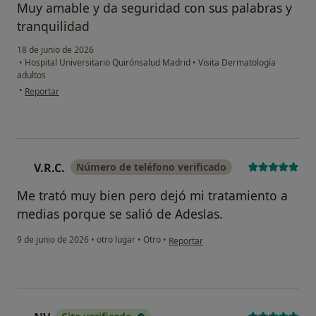
Muy amable y da seguridad con sus palabras y
tranquilidad
18 de junio de 2026
•
Hospital Universitario Quirónsalud Madrid
•
Visita Dermatología
adultos
en opinión del usuario Marcos
•
Reportar
¿Alguna vez has usado una app
o chatbot de IA para hablar
V.R.C.
Número de teléfono verificado
V
sobre un tema emocional o
psicológico?
Me trató muy bien pero dejó mi tratamiento a
medias porque se salió de Adeslas.
Sí, varias veces
en opinión del usuario V.R.C.
9 de junio de 2026
•
otro lugar
•
Otro
•
Sí, una vez
Reportar
No, pero lo consideraría
No, y no confío en ello