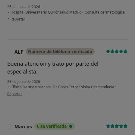
26 de junio de 2026
•
Hospital Universitario Quirónsalud Madrid
•
Consulta dermatológica
en opinión del usuario M.D.
•
Reportar
ALF
Número de teléfono verificado
A
Buena atención y trato por parte del
especialista.
23 de junio de 2026
•
Clínica DermaMoratinos-Dr Flores Terry
•
Visita Dermatología
•
en opinión del usuario ALF
Reportar
Marcos
Cita verificada
M