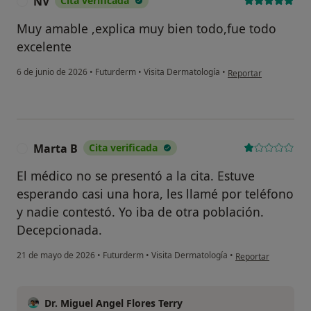
NV
Cita verificada
N
Continuar
Muy amable ,explica muy bien todo,fue todo
excelente
en opinión del usuari
6 de junio de 2026
•
Futurderm
•
Visita Dermatología
•
Reportar
Marta B
Cita verificada
M
El médico no se presentó a la cita. Estuve
esperando casi una hora, les llamé por teléfono
y nadie contestó. Yo iba de otra población.
Decepcionada.
en opinión del usua
21 de mayo de 2026
•
Futurderm
•
Visita Dermatología
•
Reportar
Dr. Miguel Angel Flores Terry