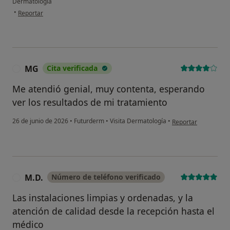
Dermatología
en opinión del usuario ML
•
Reportar
MG
Cita verificada
M
Me atendió genial, muy contenta, esperando
ver los resultados de mi tratamiento
en opinión del usua
26 de junio de 2026
•
Futurderm
•
Visita Dermatología
•
Reportar
M.D.
Número de teléfono verificado
M
Las instalaciones limpias y ordenadas, y la
atención de calidad desde la recepción hasta el
médico