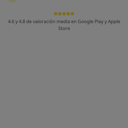
90 opiniones
Carrer ses Falques 7a, Blanes
•
Mapa
Gabimedi Blanes
4.6 y 4.8 de valoración media en Google Play y Apple
Acepta Caser
Store
Primera visita Medicina General
Este especialista no ofrece reserva de cita online en esta dirección.
Pedir una cita
Dr. Jordi Adroher Vallmajor