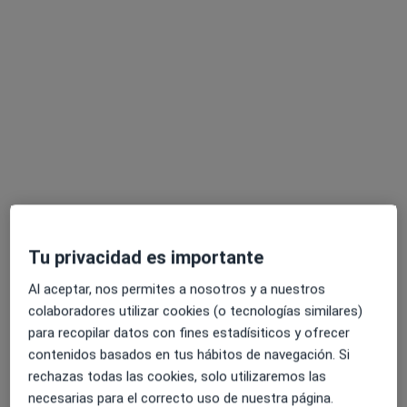
Dra. Lianne Hernández Denis
·
Ver más
Médico general
1 opinión
Carrer ses Falques 7a, Blanes
•
Mapa
Tu privacidad es importante
Gabimedi Blanes
Al aceptar, nos permites a nosotros y a nuestros
Acepta Caser
colaboradores utilizar cookies (o tecnologías similares)
Primera visita Medicina General
para recopilar datos con fines estadísiticos y ofrecer
contenidos basados en tus hábitos de navegación. Si
Este especialista no ofrece reserva de cita online en esta dirección.
rechazas todas las cookies, solo utilizaremos las
necesarias para el correcto uso de nuestra página.
Pedir una cita