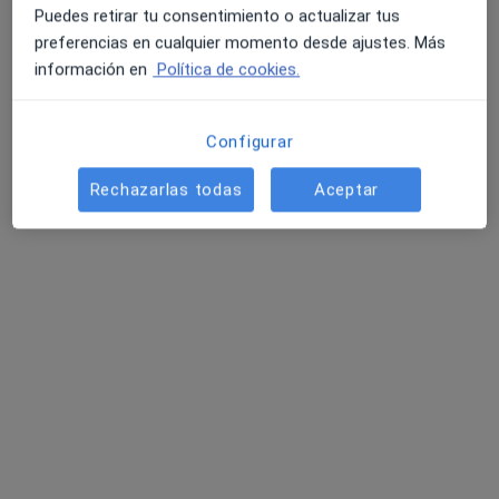
Puedes retirar tu consentimiento o actualizar tus
preferencias en cualquier momento desde ajustes. Más
información en
Política de cookies.
Configurar
Rechazarlas todas
Aceptar
Dra. Ana María Salas Cañizales
·
Ver más
Médico general
Carrer ses Falques 7a, Blanes
•
Mapa
Gabimedi Blanes
Acepta Caser
Primera visita Medicina General
Este especialista no ofrece reserva de cita online en esta dirección.
Pedir una cita