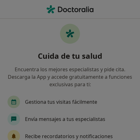
Men
Médico General • Blanes, Girona
Filtros
Seguro:
Caser
Map
Médicos generales de Caser en Blanes
Cuida de tu salud
Así organizamos los resultados
Encuentra los mejores especialistas y pide cita.
Descarga la App y accede gratuitamente a funciones
exclusivas para ti:
Gestiona tus visitas fácilmente
Envía mensajes a tus especialistas
Dra. Deydra María Arteaga Cancio
·
Ver más
Médica general
Recibe recordatorios y notificaciones