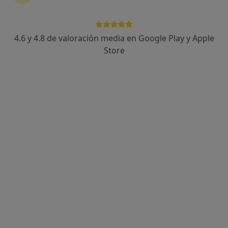
201 opiniones
Carrer ses Falques 7a, Blanes
•
Mapa
Gabimedi Blanes
4.6 y 4.8 de valoración media en Google Play y Apple
Acepta Caser
Store
Primera visita Podología
Este especialista no ofrece reserva de cita online en esta dirección.
Pedir una cita
Gorka Gamarra Eguren