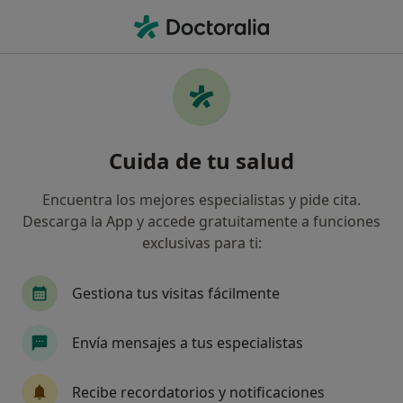
Men
Podólogo • Blanes, Girona
Filtros
Seguro:
Caser
Map
Podólogos de Caser en Blanes
Cuida de tu salud
Así organizamos los resultados
Encuentra los mejores especialistas y pide cita.
Descarga la App y accede gratuitamente a funciones
exclusivas para ti:
Gestiona tus visitas fácilmente
Envía mensajes a tus especialistas
Jose David Serna Lopez
·
Ver más
Podólogo
Recibe recordatorios y notificaciones