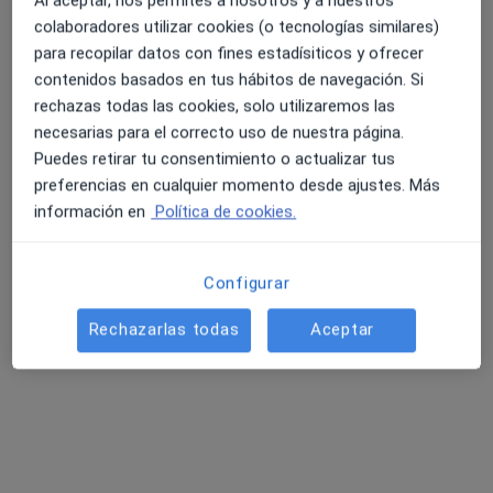
Al aceptar, nos permites a nosotros y a nuestros
Médico general, Psicólogo
colaboradores utilizar cookies (o tecnologías similares)
995 opiniones
para recopilar datos con fines estadísiticos y ofrecer
Carrer ses Falques 7a, Blanes
•
Mapa
contenidos basados en tus hábitos de navegación. Si
Gabimedi Blanes
rechazas todas las cookies, solo utilizaremos las
Acepta Caser
necesarias para el correcto uso de nuestra página.
Puedes retirar tu consentimiento o actualizar tus
preferencias en cualquier momento desde ajustes. Más
información en
Política de cookies.
Toni Gómez Quintana
Joan Garcia Mesa
Jose David Serna
Podólogo
Podólogo
Lopez
Podólogo
Configurar
Ver todos los especialistas (4)
Rechazarlas todas
Aceptar
Ningún profesional de este centro tiene citas disponibles
Mostrar perfil