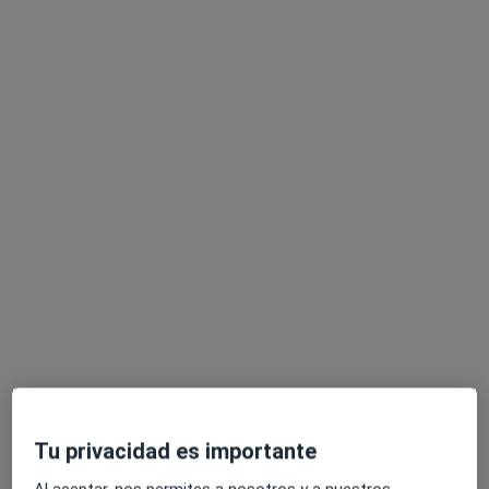
·
Ver más
Podólogo
Carrer ses Falques 7a, Blanes
•
Mapa
Gabimedi Blanes
Acepta Caser
Primera visita Podología
Este especialista no ofrece reserva de cita online en esta dirección.
Pedir una cita
Tu privacidad es importante
Gabimedi Blanes