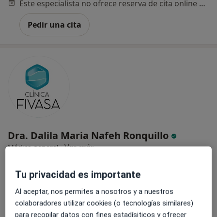
Este especialista no ofrece reserva de cita online en esta dirección.
Pedir una cita
Dra. Dalila Maria Nafeh Ronquillo
·
Ver más
Médica general
27 opiniones
Tu privacidad es importante
Cl. Juan Ramón Jiménez, 28-Bajos Izqda, Valencia
•
Mapa
Clínica Fivasa
Al aceptar, nos permites a nosotros y a nuestros
Primera visita Medicina General
Precio sin especificar
colaboradores utilizar cookies (o tecnologías similares)
para recopilar datos con fines estadísiticos y ofrecer