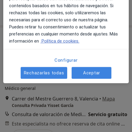
Este especialista no ofrece reserva de cita online en esta dirección.
contenidos basados en tus hábitos de navegación. Si
rechazas todas las cookies, solo utilizaremos las
Pedir una cita
necesarias para el correcto uso de nuestra página.
Puedes retirar tu consentimiento o actualizar tus
preferencias en cualquier momento desde ajustes. Más
información en
Política de cookies.
Configurar
Rechazarlas todas
Aceptar
Dra. Yisset García
Médico general
Carrer del Mestre Guerrero 8, Valencia
•
Mapa
Consulta Privada Yisset García
Consulta de valoración de Medicina Estética
Servicio gratuito
Este especialista no ofrece reserva de cita online en esta dirección.