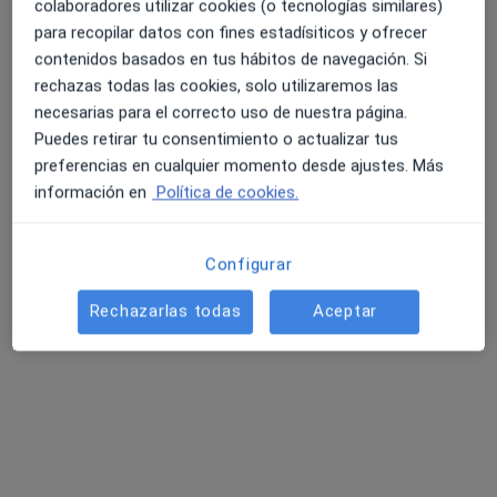
Mostrar perfil
colaboradores utilizar cookies (o tecnologías similares)
para recopilar datos con fines estadísiticos y ofrecer
contenidos basados en tus hábitos de navegación. Si
rechazas todas las cookies, solo utilizaremos las
Especialistas disponibles
necesarias para el correcto uso de nuestra página.
Estos especialistas se encuentran fuera de Marbella,
Puedes retirar tu consentimiento o actualizar tus
Málaga, en zonas cercanas a tu búsqueda
preferencias en cualquier momento desde ajustes. Más
información en
Política de cookies.
Configurar
Rechazarlas todas
Aceptar
Centro Médico de Especialidades &
Dental San Juan de la Cruz - Málaga
·
Ver más
Médico general, Alergólogo, Analista clínico
6051 opiniones