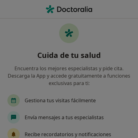
Men
Médico General • Marbella, Málaga
Filtros
Seguro:
Aegon Salud
Médicos generales de Aegon Salud en
Cuida de tu salud
Marbella
Así organizamos los resultados
Encuentra los mejores especialistas y pide cita.
Descarga la App y accede gratuitamente a funciones
exclusivas para ti:
Gestiona tus visitas fácilmente
Envía mensajes a tus especialistas
Dr. Javier Angoso Álvarez-Ossorio
Recibe recordatorios y notificaciones
·
Ver más
Médico general