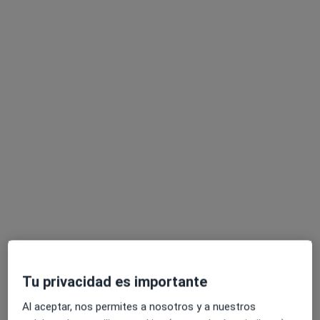
Centro Médico de Especialidades &
Dental San Juan de la Cruz - Marbella y
Puerto Banús
·
Ver más
Médico general, Alergólogo, Analista clínico
261 opiniones
Avenida Ricardo Soriano 49, Marbella
•
Mapa
Centro Médico de Especialidades & Dental San Juan de la Cruz - Marbella y Puerto Banús
Acepta Aegon Salud
Visita Medicina General
Mostrar más servicios
Dr. Javier Angoso
Dra. Nuria Castillo
Álvarez-Ossorio
Médico general
Médico general
Tu privacidad es importante
Ningún profesional de este centro tiene citas disponibles
Al aceptar, nos permites a nosotros y a nuestros