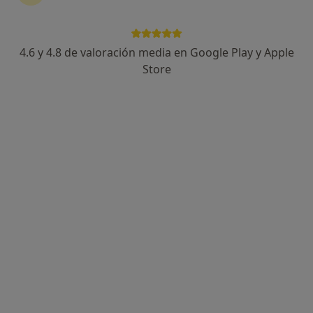
27 opiniones
Avenida Ricardo Soriano 49, Marbella
•
Mapa
4.6 y 4.8 de valoración media en Google Play y Apple
Centro Médico de Especialidades & Dental San Juan de la Cruz - Marbella y Puerto Banús
Store
Acepta Aegon Salud
Visita a domicilio
Este especialista no ofrece reserva de cita online en esta dirección.
Pedir una cita