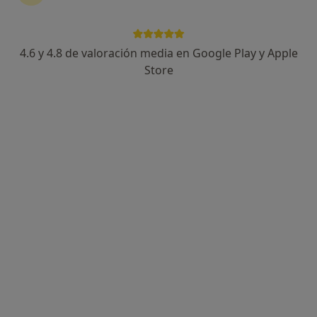
Dra. Gemma María Canales Esteve
·
Ver más
Médica general, Médica de familia
4.6 y 4.8 de valoración media en Google Play y Apple
48 opiniones
Store
Carrer la Carrera, 38, Burriana
•
Mapa
Clínica médica VitalCor Burriana
Primera visita Medicina General
45 €
Este especialista no ofrece reserva de cita online en esta dirección.
Pedir una cita