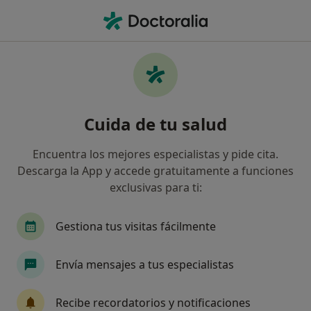
Men
Médico General • Onda, Castellón
Filtros
Seguro
Mapa
Médicos generales en Onda
Cuida de tu salud
Así organizamos los resultados
Encuentra los mejores especialistas y pide cita.
Descarga la App y accede gratuitamente a funciones
¿Cuál es tu compañía aseguradora?
exclusivas para ti:
Gestiona tus visitas fácilmente
Envía mensajes a tus especialistas
Recibe recordatorios y notificaciones