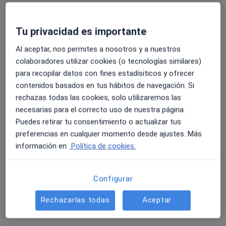
Mostrar perfil
Tu privacidad es importante
Especialistas disponibles
Al aceptar, nos permites a nosotros y a nuestros
colaboradores utilizar cookies (o tecnologías similares)
Estos especialistas se encuentran fuera de Onda,
para recopilar datos con fines estadísiticos y ofrecer
Castellón, en zonas cercanas a tu búsqueda
contenidos basados en tus hábitos de navegación. Si
rechazas todas las cookies, solo utilizaremos las
necesarias para el correcto uso de nuestra página.
Puedes retirar tu consentimiento o actualizar tus
preferencias en cualquier momento desde ajustes. Más
información en
Política de cookies.
Dra. Adriana Auxiliadora Carrero
Configurar
·
Ver más
Médica general
Rechazarlas todas
Aceptar
23 opiniones