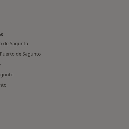
as
to de Sagunto
n Puerto de Sagunto
o
agunto
nto
ría: Enfermedades más tratadas