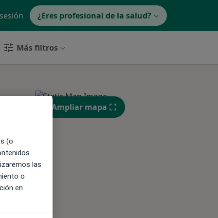
 sesión
¿Eres profesional de la salud?
Más filtros
Ampliar mapa
ible
es (o
contenidos
lizaremos las
miento o
ción en