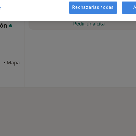
Rechazarlas todas
A
r
La reserva de cita online no está dispon
Pedir una cita
dón
Sagunto
•
Mapa