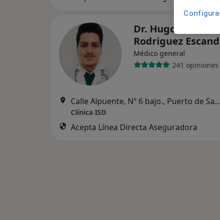
Configura
Dr. Hugo Arturo
Rodriguez Escan
Médico general
241 opiniones
Calle Alpuente, Nº 6 bajo., Puerto de 
Clínica ISD
Acepta Línea Directa Aseguradora