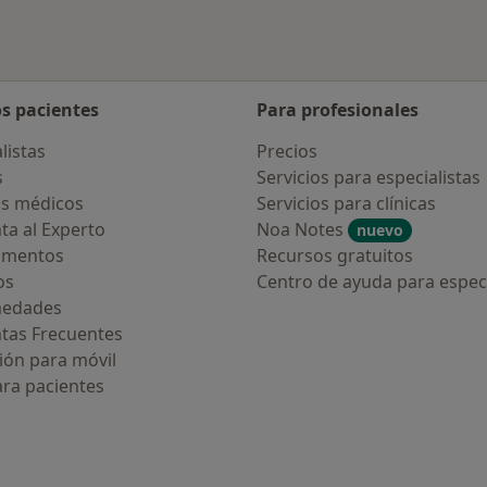
os pacientes
Para profesionales
listas
Precios
s
Servicios para especialistas
s médicos
Servicios para clínicas
ta al Experto
Noa Notes
nuevo
amentos
Recursos gratuitos
os
Centro de ayuda para especi
medades
tas Frecuentes
ión para móvil
ara pacientes