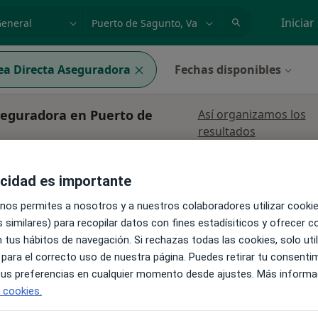
dad, enfermedad o nombre
p. ej. Madrid
Iniciar
ea Directa Aseguradora
Fechas disponibles
seguradora en Puerto de
Así organizamos los
resultados
La reserva de cita online no está dispon
acidad es importante
Mostrar perfil
o,
 nos permites a nosotros y a nuestros colaboradores utilizar cooki
s
 similares) para recopilar datos con fines estadísiticos y ofrecer 
 tus hábitos de navegación. Si rechazas todas las cookies, solo uti
 para el correcto uso de nuestra página. Puedes retirar tu consenti
 tus preferencias en cualquier momento desde ajustes. Más informa
Sagunto
•
Mapa
e cookies.