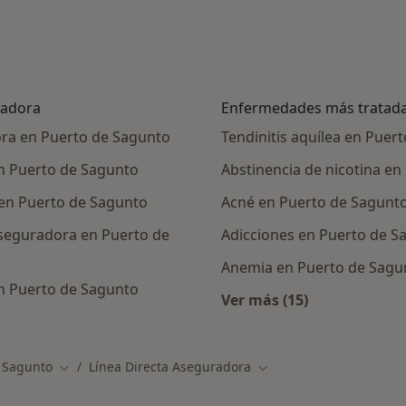
radora
Enfermedades más tratad
ora en Puerto de Sagunto
Tendinitis aquílea en Puer
en Puerto de Sagunto
Abstinencia de nicotina e
 en Puerto de Sagunto
Acné en Puerto de Sagunt
Aseguradora en Puerto de
Adicciones en Puerto de S
Anemia en Puerto de Sagu
n Puerto de Sagunto
Ver más (15)
Más en esta catego
 Sagunto
Línea Directa Aseguradora
udad
Cambiar de ciudad
Cambiar de ciudad