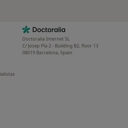
Contacto
Doctoralia - Página de inicio
Doctoralia Internet SL
C/ Josep Pla 2 - Building B2, floor 13
08019 Barcelona, Spain
alistas