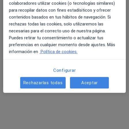
colaboradores utilizar cookies (o tecnologías similares)
para recopilar datos con fines estadísiticos y ofrecer
contenidos basados en tus hábitos de navegación. Si
rechazas todas las cookies, solo utilizaremos las
Opción de pago online
necesarias para el correcto uso de nuestra página.
Dr. Mario Rodriguez Roque
Puedes retirar tu consentimiento o actualizar tus
·
Ver más
Médico general
preferencias en cualquier momento desde ajustes. Más
48 opiniones
información en
Política de cookies.
Passeig d'Amunt 14, Barcelona
•
Mapa
CLINICA NUESTRA SEÑORA DEL REMEI, CONSULTAS EXTERNAS
Configurar
Acepta Santa Lucía
Primera visita Medicina Familiar y Comunitaria
Rechazarlas todas
Aceptar
Este especialista no ofrece reserva de cita online en esta dirección.
Pedir una cita
Otros especialistas de su zona