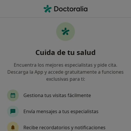
Men
Médico General • Sabadell, Barcelona
Filtros
Seguro:
Santa Lucía
Médicos generales de Santa Lucía en
Cuida de tu salud
Sabadell
Así organizamos los resultados
Encuentra los mejores especialistas y pide cita.
Descarga la App y accede gratuitamente a funciones
exclusivas para ti:
Gestiona tus visitas fácilmente
Envía mensajes a tus especialistas
Dra. Anna M. Casas Ros
Recibe recordatorios y notificaciones
·
Ver más
Médico general, Acupuntor, Médico estético