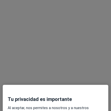
13 opiniones
carrer Pedro i Pons, núm. 1, Sant Cugat del Vallès
•
Mapa
Hospital Universitari General de Catalunya - QuironSalud
Acepta Santa Lucía
Este especialista no ofrece reserva de cita online en esta dirección.
Pedir una cita
Especialistas disponibles
Estos especialistas se encuentran fuera de Sabadell,
Barcelona, en zonas cercanas a tu búsqueda
Tu privacidad es importante
Al aceptar, nos permites a nosotros y a nuestros