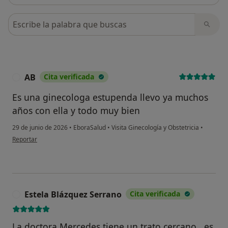
Busca en opiniones
AB
Cita verificada
A
Es una ginecologa estupenda llevo ya muchos
años con ella y todo muy bien
29 de junio de 2026
•
EboraSalud
•
Visita Ginecología y Obstetricia
•
en opinión del usuario AB
Reportar
Estela Blázquez Serrano
Cita verificada
E
La doctora Mercedes tiene un trato cercano , es