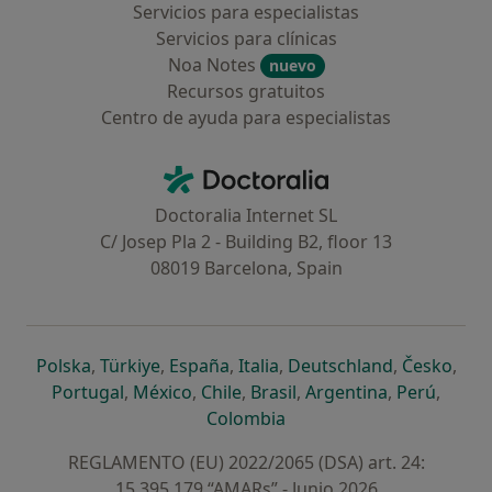
Servicios para especialistas
Servicios para clínicas
Noa Notes
nuevo
Recursos gratuitos
Centro de ayuda para especialistas
Contacto
Doctoralia - Página de inicio
Doctoralia Internet SL
C/ Josep Pla 2 - Building B2, floor 13
08019 Barcelona, Spain
se abre en una nueva pestaña
se abre en una nueva pestaña
se abre en una nueva pestaña
se abre en una nueva pes
se abre en 
se a
Polska
,
Türkiye
,
España
,
Italia
,
Deutschland
,
Česko
,
se abre en una nueva pestaña
se abre en una nueva pestaña
se abre en una nueva pestaña
se abre en una nueva p
se abre en 
se abr
Portugal
,
México
,
Chile
,
Brasil
,
Argentina
,
Perú
,
se abre en una nueva pe
Colombia
REGLAMENTO (EU) 2022/2065 (DSA) art. 24:
15.395.179 “AMARs” - Junio 2026