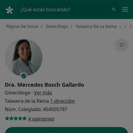
Men
¿Qué estás buscando?
Página De Inicio
Ginecólogo
Talavera De La Reina
M
Cambia
Dra.
Mercedes Bosch Gallardo
sobre las especializaciones
Ginecóloga
·
Ver más
Talavera de la Reina
1 dirección
Núm. Colegiado: 454505797
4 opiniones