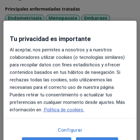
Principales enfermedades tratadas
Endometriosis
Menopausia
Embarazo
Ovarios poliquísticos (SOP/SOM)
Miomas uterinos
a11y_sr_more_diseases
+5
Tu privacidad es importante
Tipos de consulta
Al aceptar, nos permites a nosotros y a nuestros
colaboradores utilizar cookies (o tecnologías similares)
Presencial
Ver direcciones (1)
para recopilar datos con fines estadísiticos y ofrecer
Fotos y vídeos
contenidos basados en tus hábitos de navegación. Si
rechazas todas las cookies, solo utilizaremos las
necesarias para el correcto uso de nuestra página.
Puedes retirar tu consentimiento o actualizar tus
preferencias en cualquier momento desde ajustes. Más
información en
Política de cookies.
Ver galería (1)
Configurar