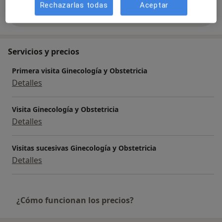
Rechazarlas todas
Aceptar
Mostrar más detalles
sobre la experiencia
Servicios y precios
Primera visita Ginecología y Obstetricia
Detalles
Visita Ginecología y Obstetricia
Detalles
Visitas sucesivas Ginecología y Obstetricia
Detalles
¿Cómo funcionan los precios?