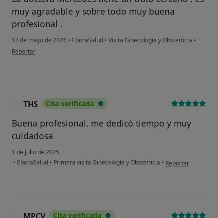
muy agradable y sobre todo muy buena
profesional .
12 de mayo de 2026
•
EboraSalud
•
Visita Ginecología y Obstetricia
•
en opinión del usuario Estela Blázquez Serrano
Reportar
THS
Cita verificada
T
Buena profesional, me dedicó tiempo y muy
cuidadosa
1 de julio de 2025
en opinión del usua
•
EboraSalud
•
Primera visita Ginecología y Obstetricia
•
Reportar
MPCV
Cita verificada
M