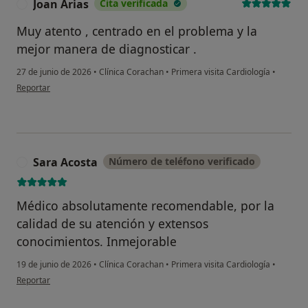
Joan Arias
Cita verificada
J
Muy atento , centrado en el problema y la
mejor manera de diagnosticar .
27 de junio de 2026
•
Clínica Corachan
•
Primera visita Cardiología
•
en opinión del usuario Joan Arias
Reportar
Sara Acosta
Número de teléfono verificado
S
Médico absolutamente recomendable, por la
calidad de su atención y extensos
conocimientos. Inmejorable
19 de junio de 2026
•
Clínica Corachan
•
Primera visita Cardiología
•
en opinión del usuario Sara Acosta
Reportar