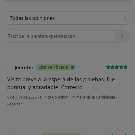
Busca en opiniones
Jennifer
Cita verificada
J
Visita breve a la espera de las pruebas, fue
puntual y agradable. Correcto
9 de julio de 2026
•
Clínica Corachan
•
Primera visita Cardiología
•
en opinión del usuario Jennifer
Reportar