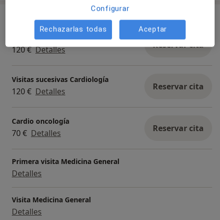
Configurar
Servicios y precios
Rechazarlas todas
Aceptar
Primera visita Cardiología
Reservar cita
120 €
Detalles
Visitas sucesivas Cardiología
Reservar cita
120 €
Detalles
Cardio oncología
Reservar cita
70 €
Detalles
Primera visita Medicina General
Detalles
Visita Medicina General
Detalles