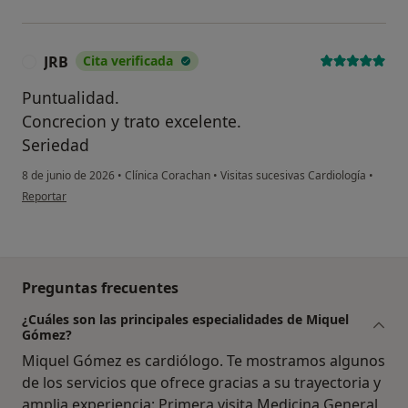
JRB
Cita verificada
J
Puntualidad.
Concrecion y trato excelente.
Seriedad
8 de junio de 2026
•
Clínica Corachan
•
Visitas sucesivas Cardiología
•
en opinión del usuario JRB
Reportar
Preguntas frecuentes
¿Cuáles son las principales especialidades de Miquel
Gómez?
Miquel Gómez es cardiólogo. Te mostramos algunos
de los servicios que ofrece gracias a su trayectoria y
amplia experiencia: Primera visita Medicina General,