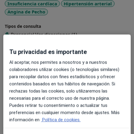
Insuficiencia cardíaca
Hipertensión arterial
Angina de Pecho
Tipos de consulta
Presencial
Ver direcciones (1)
Fotos y vídeos
Tu privacidad es importante
Al aceptar, nos permites a nosotros y a nuestros
colaboradores utilizar cookies (o tecnologías similares)
para recopilar datos con fines estadísiticos y ofrecer
contenidos basados en tus hábitos de navegación. Si
rechazas todas las cookies, solo utilizaremos las
necesarias para el correcto uso de nuestra página.
Ver galería (2)
Puedes retirar tu consentimiento o actualizar tus
preferencias en cualquier momento desde ajustes. Más
información en
Política de cookies.
Mostrar más detalles
sobre la experiencia