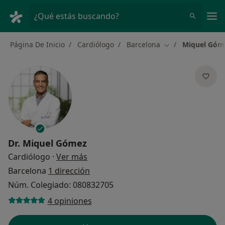
Men
¿Qué estás buscando?
Página De Inicio
Cardiólogo
Barcelona
Miquel Góm
Cambiar de ciuda
Dr.
Miquel Gómez
sobre las especializaciones
Cardiólogo
·
Ver más
Barcelona
1 dirección
Núm. Colegiado: 080832705
4 opiniones