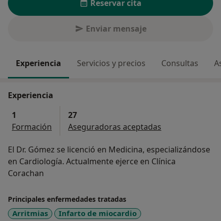
Reservar cita
Enviar mensaje
Experiencia
Servicios y precios
Consultas
A
Experiencia
1
27
Formación
Aseguradoras aceptadas
El Dr. Gómez se licenció en Medicina, especializándose
en Cardiología. Actualmente ejerce en Clínica
Corachan
Principales enfermedades tratadas
Arritmias
Infarto de miocardio