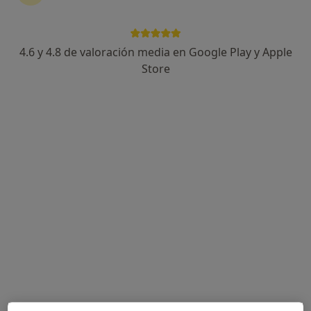
6 opiniones
C/ CONDESA VILLAFUENTE BERMEJA 7 BAJO IZDA, Cádiz
•
Mapa
Clinica de Neumologia Dr. Arnedillo
4.6 y 4.8 de valoración media en Google Play y Apple
Acepta Asisa
Store
Visita Neumología
Este especialista no ofrece reserva de cita online en esta dirección.
Pedir una cita
Lansys Costa Oeste