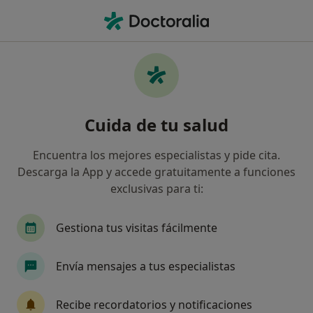
Men
Neumólogo • Cádiz, Cádiz
Filtros
Seguro:
Asisa
Map
Neumólogos de Asisa en Cádiz
Cuida de tu salud
Así organizamos los resultados
Encuentra los mejores especialistas y pide cita.
Descarga la App y accede gratuitamente a funciones
exclusivas para ti:
Gestiona tus visitas fácilmente
Envía mensajes a tus especialistas
Dr. Aurelio Victor Arnedillo Muñoz
Neumólogo
Recibe recordatorios y notificaciones