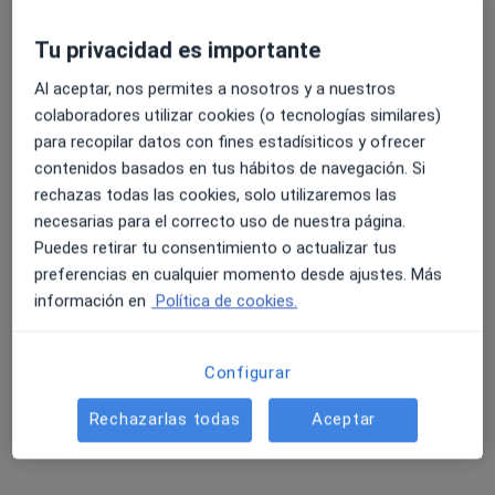
·
Ver más
Neumólogo, Alergólogo, Analista clínico
24 opiniones
Tu privacidad es importante
Avenida Micaela Aramburu de Mora, 21, Puerto de Santa Maria, El
•
Mapa
Al aceptar, nos permites a nosotros y a nuestros
Lansys Costa Oeste
colaboradores utilizar cookies (o tecnologías similares)
Acepta Asisa
para recopilar datos con fines estadísiticos y ofrecer
Ningún profesional de este centro tiene citas disponibles
contenidos basados en tus hábitos de navegación. Si
rechazas todas las cookies, solo utilizaremos las
Mostrar perfil
necesarias para el correcto uso de nuestra página.
Puedes retirar tu consentimiento o actualizar tus
preferencias en cualquier momento desde ajustes. Más
información en
Política de cookies.
Configurar
Rechazarlas todas
Aceptar
Dr. Juan B. Roca Nuñez
Neumólogo