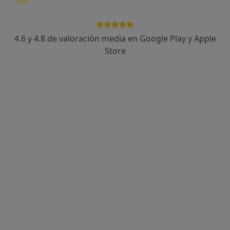
79 opiniones
c/ Joaquín Costa 28, Madrid
•
Mapa
4.6 y 4.8 de valoración media en Google Play y Apple
Hospital San Francisco de Asís
Store
Acepta Previsora General
Primera visita Neurocirugía
Este especialista no ofrece reserva de cita online en esta dirección.
Pedir una cita