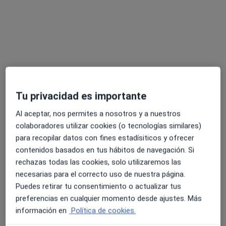
Dra. Silvia Taramundi Argueso
Tu privacidad es importante
·
Ver más
Neurofisiólogo clínico
164 opiniones
Al aceptar, nos permites a nosotros y a nuestros
colaboradores utilizar cookies (o tecnologías similares)
Diego Lopez Haroko Kale Nagusia, 63 bis, Bilbao
•
Mapa
para recopilar datos con fines estadísiticos y ofrecer
MediBilbao Salud
contenidos basados en tus hábitos de navegación. Si
Primera visita Neurofisiología Clínica
120 €
rechazas todas las cookies, solo utilizaremos las
Este especialista no ofrece reserva de cita online en esta dirección.
necesarias para el correcto uso de nuestra página.
Puedes retirar tu consentimiento o actualizar tus
Pedir una cita
preferencias en cualquier momento desde ajustes. Más
información en
Política de cookies.