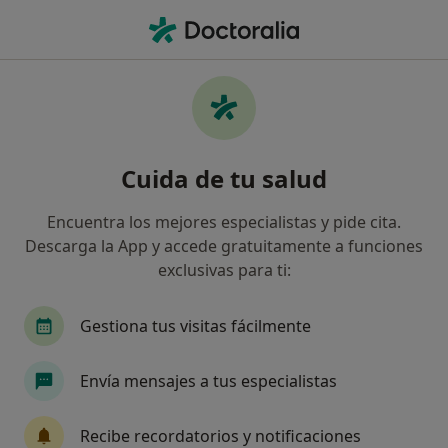
Men
Neurofisiólogo Clínico • Basurtu-Zorrotza, Bilbao, Vizcaya
Filtros
Seguro
Mapa
Neurofisiólogos clínicos en Basurtu-
Cuida de tu salud
Zorrotza, Bilbao
Así organizamos los resultados
Encuentra los mejores especialistas y pide cita.
Descarga la App y accede gratuitamente a funciones
exclusivas para ti:
¿Cuál es tu compañía aseguradora?
Sanitas
Mapfre
Igualatorio Cantabria
Gestiona tus visitas fácilmente
Envía mensajes a tus especialistas
Recibe recordatorios y notificaciones