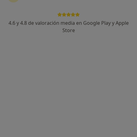
4.6 y 4.8 de valoración media en Google Play y Apple
Dr. Julen Zabalo San Juan
Store
·
Ver más
Neurofisiólogo clínico
42 opiniones
Dirección 1
Dirección 2
Calle de la Cueva Arenaza S/N Metro Deusto-Iruña, Bilbao
•
Mapa
Siwa Clinic
Primera visita Neurofisiología Clínica
102 €
Este especialista no ofrece reserva de cita online en esta dirección.
Pedir una cita