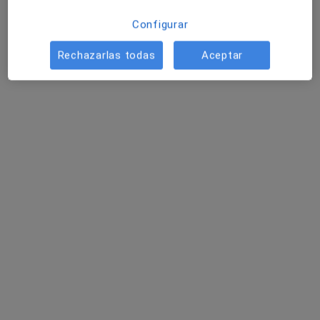
Configurar
Rechazarlas todas
Aceptar
Siwa Clinic
Anestesista, Fisioterapeuta, Especialista en medicina del
·
Ver más
deporte
2419 opiniones
Calle de la Cueva Arenaza S/N Metro Deusto-Iruña, Bilbao
•
Mapa
Siwa Clinic
Dr. Julen Zabalo San
Juan
Neurofisiólogo clínico