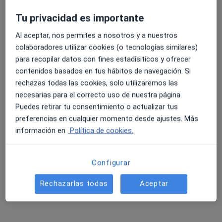
293 opiniones
Tu privacidad es importante
GENERAL SUAREZ VALDES, 40, Gijón
•
Mapa
Al aceptar, nos permites a nosotros y a nuestros
4.6 y 4.8 de valoración media en Google Play y Apple
Hospital Ribera Covadonga
colaboradores utilizar cookies (o tecnologías similares)
Store
Acepta Aegon Salud
para recopilar datos con fines estadísiticos y ofrecer
Primera visita Neurofisiología Clínica
contenidos basados en tus hábitos de navegación. Si
rechazas todas las cookies, solo utilizaremos las
Mostrar más servicios
necesarias para el correcto uso de nuestra página.
Ningún profesional de este centro tiene citas disponibles
Puedes retirar tu consentimiento o actualizar tus
preferencias en cualquier momento desde ajustes. Más
Mostrar perfil
información en
Política de cookies.
Configurar
Rechazarlas todas
Aceptar