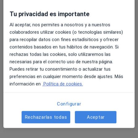
Tu privacidad es importante
Dra. Urszula Bojaryn
·
Ver más
Neurólogo
Al aceptar, nos permites a nosotros y a nuestros
colaboradores utilizar cookies (o tecnologías similares)
Via Augusta, 29-31, Badalona
•
Mapa
para recopilar datos con fines estadísiticos y ofrecer
Policlínic Augusta
contenidos basados en tus hábitos de navegación. Si
Acepta Aegon Salud
rechazas todas las cookies, solo utilizaremos las
Primera visita Neurología
necesarias para el correcto uso de nuestra página.
Puedes retirar tu consentimiento o actualizar tus
Este especialista no ofrece reserva de cita online en esta dirección.
preferencias en cualquier momento desde ajustes. Más
Pedir una cita
información en
Política de cookies.
Configurar
Rechazarlas todas
Aceptar