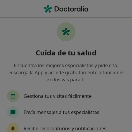
Men
Neurólogo • Badalona, Barcelona
Filtros
Seguro:
Aegon Salud
Neurólogos de Aegon Salud en Badalona
Cuida de tu salud
Así organizamos los resultados
Encuentra los mejores especialistas y pide cita.
Descarga la App y accede gratuitamente a funciones
exclusivas para ti:
Gestiona tus visitas fácilmente
Envía mensajes a tus especialistas
Dr. Mohamed Badawi El Mnajed
·
Ver más
Neurólogo
Recibe recordatorios y notificaciones