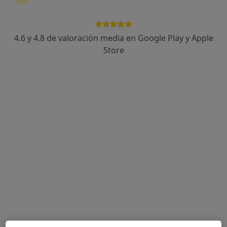
6 opiniones
Dirección 1
Dirección 2
4.6 y 4.8 de valoración media en Google Play y Apple
Store
Via Augusta, 29-31, Badalona
•
Mapa
Policlínic Augusta
Acepta Aegon Salud
Primera visita Neurología
Este especialista no ofrece reserva de cita online en esta dirección.
Pedir una cita