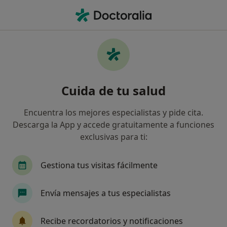
Men
Neurólogo • Elda, Alicante
Filtros
Seguro
Mapa
Neurólogos en Elda
Cuida de tu salud
Así organizamos los resultados
Encuentra los mejores especialistas y pide cita.
Descarga la App y accede gratuitamente a funciones
¿Cuál es tu compañía aseguradora?
exclusivas para ti:
Gestiona tus visitas fácilmente
Envía mensajes a tus especialistas
Recibe recordatorios y notificaciones