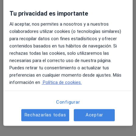
Tu privacidad es importante
Clínica La Feria
·
Ver más
Neurólogo, Alergólogo, Analista clínico
Al aceptar, nos permites a nosotros y a nuestros
435 opiniones
colaboradores utilizar cookies (o tecnologías similares)
para recopilar datos con fines estadísiticos y ofrecer
Calle Pablo Iglesias 43, Elda
•
Mapa
contenidos basados en tus hábitos de navegación. Si
Clínica La Feria
rechazas todas las cookies, solo utilizaremos las
Visitas sucesivas Neurología
60 €
necesarias para el correcto uso de nuestra página.
Mostrar más servicios
Puedes retirar tu consentimiento o actualizar tus
preferencias en cualquier momento desde ajustes. Más
información en
Política de cookies.
Dr. Adolfo Heras
Perez
Neurólogo
Configurar
Ningún profesional de este centro tiene citas disponibles
Rechazarlas todas
Aceptar
Mostrar perfil