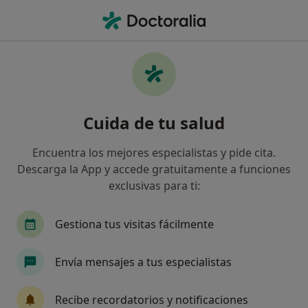
Men
Neurólogo • Granada, Granada
Filtros
Seguro:
Asisa
Map
Neurólogos de Asisa en Granada
Cuida de tu salud
Así organizamos los resultados
Encuentra los mejores especialistas y pide cita.
Descarga la App y accede gratuitamente a funciones
exclusivas para ti:
Gestiona tus visitas fácilmente
Envía mensajes a tus especialistas
Dra. Maria Sonia De Luna Sanchez
Neurólogo
Recibe recordatorios y notificaciones