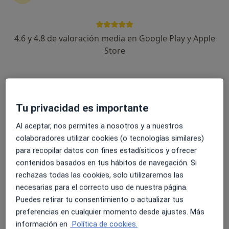
7 opiniones
Cl. Alminares del Genil, 6-7 Bajos, Granada
•
Mapa
Policlinica Granada
4.6 y 4.8 de valoración media en Google Play y Apple
Acepta Asisa
Store
Este especialista no ofrece reserva de cita online en esta dirección.
Pedir una cita
Tu privacidad es importante
Al aceptar, nos permites a nosotros y a nuestros
colaboradores utilizar cookies (o tecnologías similares)
para recopilar datos con fines estadísiticos y ofrecer
contenidos basados en tus hábitos de navegación. Si
rechazas todas las cookies, solo utilizaremos las
necesarias para el correcto uso de nuestra página.
Dr. Javier Gutierrez Garcia
Puedes retirar tu consentimiento o actualizar tus
preferencias en cualquier momento desde ajustes. Más
Neurólogo
información en
Política de cookies.
4 opiniones