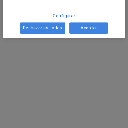
AV. DILAR 29 1º L, Granada
•
Mapa
Consultorio privado
Configurar
Acepta Asisa
Rechazarlas todas
Aceptar
Este especialista no ofrece reserva de cita online en esta dirección.
Pedir una cita
Dr. Francisco Escamilla Sevilla
Neurólogo