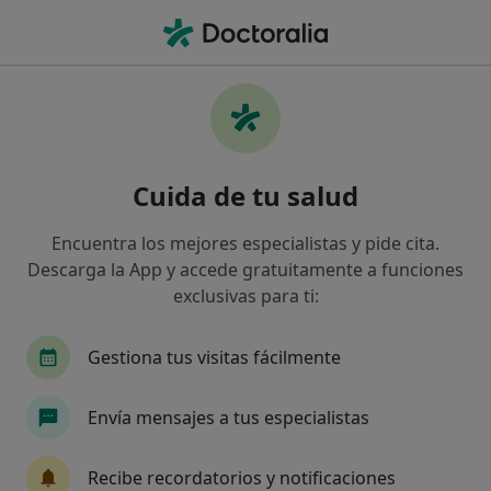
Men
Neurólogo • Málaga, Málaga
Filtros
Seguro:
VidaCaixa
Neurólogos de VidaCaixa en Málaga
Cuida de tu salud
Así organizamos los resultados
Encuentra los mejores especialistas y pide cita.
Descarga la App y accede gratuitamente a funciones
exclusivas para ti:
Gestiona tus visitas fácilmente
Envía mensajes a tus especialistas
Dr. José Antonio Sánchez García
Neurólogo
Recibe recordatorios y notificaciones