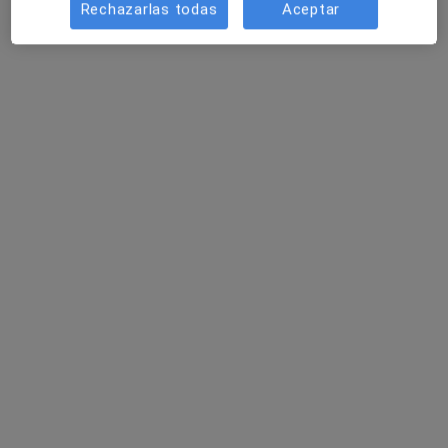
Rechazarlas todas
Aceptar
Alhaurín Torre Salud | Policlínica Alhaurín
de la Torre
·
Ver más
Neurólogo, Acupuntor, Alergólogo
14 opiniones
Leandro Fernández de Moratín, 3 (frente centro de salud), Alhaurin de la Torre
•
Mapa
Alhaurín Torre Salud | Policlínica Alhaurín de la Torre
Acepta VidaCaixa
Primera visita Neurología
Ningún profesional de este centro tiene citas disponibles
Mostrar perfil