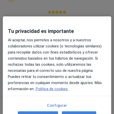
8 opiniones
Dirección 1
Dirección 2
4.6 y 4.8 de valoración media en Google Play y Apple
Store
Avenida Imperio Argentina 1, Málaga
•
Mapa
Tu privacidad es importante
Hospital Quirón Málaga
Al aceptar, nos permites a nosotros y a nuestros
Acepta VidaCaixa
colaboradores utilizar cookies (o tecnologías similares)
Primera visita Neurología
para recopilar datos con fines estadísiticos y ofrecer
Este especialista no ofrece reserva de cita online en esta dirección.
contenidos basados en tus hábitos de navegación. Si
rechazas todas las cookies, solo utilizaremos las
Pedir una cita
necesarias para el correcto uso de nuestra página.
Puedes retirar tu consentimiento o actualizar tus
preferencias en cualquier momento desde ajustes. Más
información en
Política de cookies.
Configurar