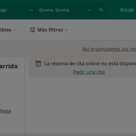
dad, enfermedad o nombre
p. ej. Madrid
Iniciar
ibles
Más filtros
Así organizamos los re
La reserva de cita online no está dispon
arrido
Pedir una cita
Mapa