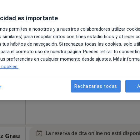
acidad es importante
La reserva de cita online no está dispon
os
Pedir una cita
 nos permites a nosotros y a nuestros colaboradores utilizar cooki
 similares) para recopilar datos con fines estadísiticos y ofrecer 
 tus hábitos de navegación. Si rechazas todas las cookies, solo uti
 para el correcto uso de nuestra página. Puedes retirar tu consenti
 tus preferencias en cualquier momento desde ajustes. Más informa
e cookies.
3
Dirección 4
Rechazarlas todas
A
r
a
•
Mapa
ctament
La reserva de cita online no está dispon
ez Grau