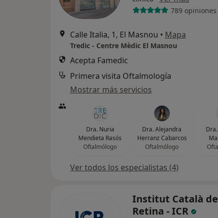
789 opiniones
Calle Italia, 1, El Masnou
•
Mapa
Tredic - Centre Mèdic El Masnou
Acepta Famedic
Primera visita Oftalmología
Mostrar más servicios
Dra. Nuria
Dra. Alejandra
Dra.
Mendieta Rasós
Herranz Cabarcos
Maz
Oftalmólogo
Oftalmólogo
Oft
Ver todos los especialistas (4)
Institut Català de
Retina - ICR