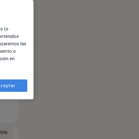
ible
es (o
contenidos
lizaremos las
miento o
ción en
ceptar
ible