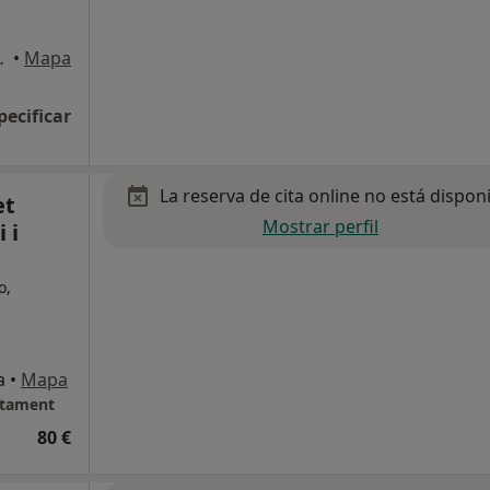
a 6, 4, Girona
•
Mapa
pecificar
La reserva de cita online no está dispon
et
Mostrar perfil
 i
o,
a
•
Mapa
ctament
80 €