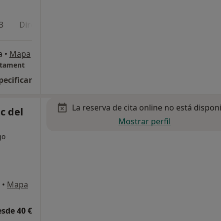
3
Dirección 4
a
•
Mapa
ctament
pecificar
La reserva de cita online no está dispon
c del
Mostrar perfil
go
•
Mapa
esde 40 €