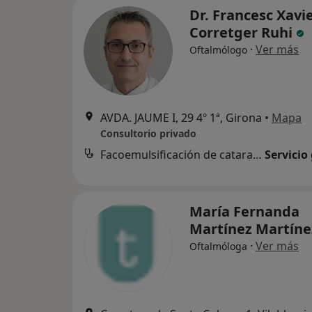
Dr. Francesc Xavi
Corretger Ruhi
·
Ver más
Oftalmólogo
AVDA. JAUME I, 29 4º 1ª, Girona
•
Mapa
Consultorio privado
Facoemulsificación de catarata con lente intraocular
Servicio
María Fernanda
Martínez Martín
·
Ver más
Oftalmóloga