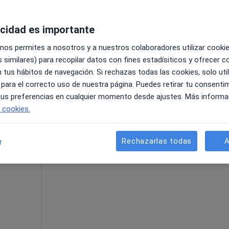
acidad es importante
 nos permites a nosotros y a nuestros colaboradores utilizar cooki
 similares) para recopilar datos con fines estadísiticos y ofrecer 
 tus hábitos de navegación. Si rechazas todas las cookies, solo uti
pecificar
 para el correcto uso de nuestra página. Puedes retirar tu consenti
 tus preferencias en cualquier momento desde ajustes. Más informa
e cookies.
La reserva de cita online no está dispon
 de
Rechazarlas todas
A
r
Ver teléfono