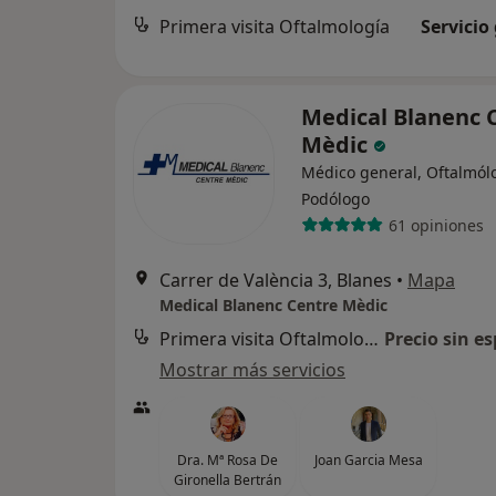
Primera visita Oftalmología
Servicio
Medical Blanenc 
Mèdic
Médico general, Oftalmól
Podólogo
61 opiniones
Carrer de València 3, Blanes
•
Mapa
Medical Blanenc Centre Mèdic
Primera visita Oftalmología
Precio sin es
Mostrar más servicios
Dra. Mª Rosa De
Joan Garcia Mesa
Gironella Bertrán