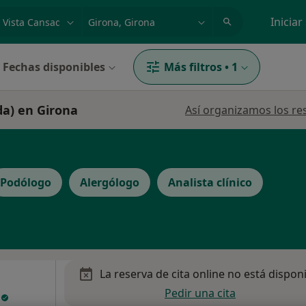
dad, enfermedad o nombre
p. ej. Madrid
Iniciar
Fechas disponibles
Más filtros
•
1
da) en Girona
Así organizamos los re
Podólogo
Alergólogo
Analista clínico
La reserva de cita online no está dispon
Pedir una cita
n