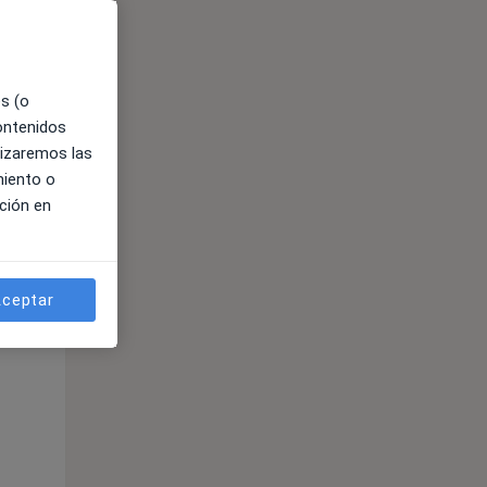
es (o
contenidos
lizaremos las
miento o
ción en
ible
ceptar