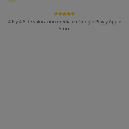
751 opiniones
Calle Ancha de Gracia 4, Granada
•
Mapa
Clínica Oftalmológica Ancha de Gracia
4.6 y 4.8 de valoración media en Google Play y Apple
Acepta DKV Seguros
Store
Visita Oftalmología
Este especialista no ofrece reserva de cita online en esta dirección.
Pedir una cita
Dr. Roberto Anaya Alaminos