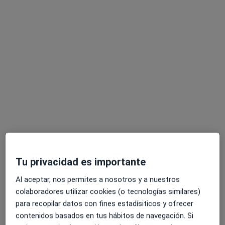
Dr. Leandro Jose Leon Barranco
Oftalmólogo
3 opiniones
AVDA. ANDALUCES 9 BAJO, Granada
•
Mapa
Visión Oftalmólogos
Acepta DKV Seguros
Primera visita Oftalmología
Este especialista no ofrece reserva de cita online en esta dirección.
Pedir una cita
Tu privacidad es importante
Especialistas disponibles
Al aceptar, nos permites a nosotros y a nuestros
Estos especialistas se encuentran fuera de Granada,
colaboradores utilizar cookies (o tecnologías similares)
Granada, en zonas cercanas a tu búsqueda
para recopilar datos con fines estadísiticos y ofrecer
contenidos basados en tus hábitos de navegación. Si