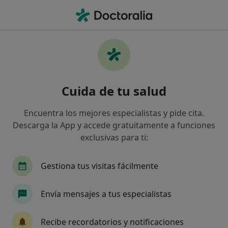
Men
Oftalmólogo • Granada, Granada
Filtros
Seguro:
DKV Seguros
Oftalmólogos de DKV Seguros en Granada
Cuida de tu salud
Así organizamos los resultados
Encuentra los mejores especialistas y pide cita.
Descarga la App y accede gratuitamente a funciones
exclusivas para ti:
Gestiona tus visitas fácilmente
Envía mensajes a tus especialistas
Dra. María José García Velasco
·
Ver más
Oftalmóloga
Recibe recordatorios y notificaciones