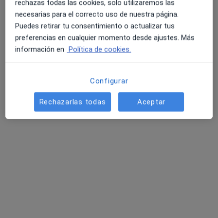
rechazas todas las cookies, solo utilizaremos las
necesarias para el correcto uso de nuestra página.
Puedes retirar tu consentimiento o actualizar tus
preferencias en cualquier momento desde ajustes. Más
información en
Política de cookies.
Dr. Julian Ignacio Bermudez Pio Rendon
Configurar
·
Ver más
Oftalmólogo
46 opiniones
Rechazarlas todas
Aceptar
C. Huéscar, 18, Málaga
•
Mapa
Clinica Miranza Málaga
Acepta DKV Seguros
Primera visita Oftalmología
Este especialista no ofrece reserva de cita online en esta dirección.
Pedir una cita