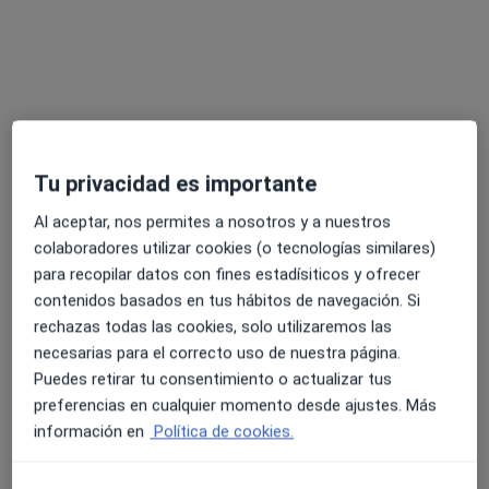
C. Emilio Serra Fernández De Moratín, 6A, Santa Cruz de Tenerife
•
Mapa
Miranza Clínica Muiños - Santa Cruz de Tenerife
Primera visita Oftalmología
Precio sin especificar
Este especialista no ofrece reserva de cita online en esta dirección.
Pedir una cita
Tu privacidad es importante
Al aceptar, nos permites a nosotros y a nuestros
colaboradores utilizar cookies (o tecnologías similares)
para recopilar datos con fines estadísiticos y ofrecer
contenidos basados en tus hábitos de navegación. Si
rechazas todas las cookies, solo utilizaremos las
necesarias para el correcto uso de nuestra página.
Puedes retirar tu consentimiento o actualizar tus
Dr. Jose Alberto Muiños Gomez-Camacho
preferencias en cualquier momento desde ajustes. Más
información en
Política de cookies.
·
Ver más
Oftalmólogo