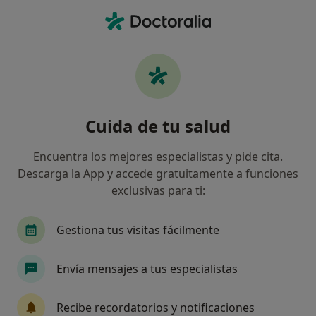
Men
Oftalmólogo • La Orotava, Santa Cruz de Tenerife
Filtros
Seguro
Mapa
Oftalmólogos en La Orotava
Cuida de tu salud
Así organizamos los resultados
Encuentra los mejores especialistas y pide cita.
Descarga la App y accede gratuitamente a funciones
¿Cuál es tu compañía aseguradora?
exclusivas para ti:
Gestiona tus visitas fácilmente
Envía mensajes a tus especialistas
Recibe recordatorios y notificaciones