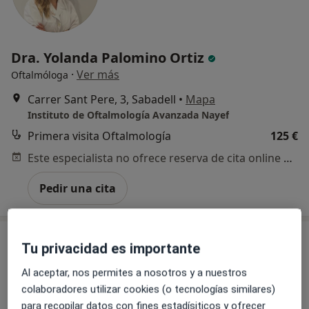
Dra. Yolanda Palomino Ortiz
·
Ver más
Oftalmóloga
Carrer Sant Pere, 3, Sabadell
•
Mapa
Instituto de Oftalmología Avanzada Nayef
Primera visita Oftalmología
125 €
Este especialista no ofrece reserva de cita online en esta dirección.
Pedir una cita
Tu privacidad es importante
Al aceptar, nos permites a nosotros y a nuestros
colaboradores utilizar cookies (o tecnologías similares)
para recopilar datos con fines estadísiticos y ofrecer