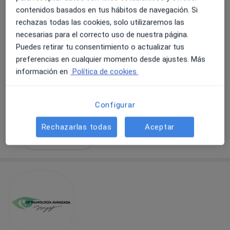
contenidos basados en tus hábitos de navegación. Si
rechazas todas las cookies, solo utilizaremos las
Dra. Lorena Almudí Cortes
necesarias para el correcto uso de nuestra página.
·
Ver más
Oftalmóloga
Puedes retirar tu consentimiento o actualizar tus
3 opiniones
preferencias en cualquier momento desde ajustes. Más
Carrer Sant Pere, 3, Sabadell
•
Mapa
información en
Política de cookies.
Instituto de Oftalmología Avanzada Nayef
Primera visita Oftalmología
125 €
Configurar
Este especialista no ofrece reserva de cita online en esta dirección.
Rechazarlas todas
Aceptar
Pedir una cita