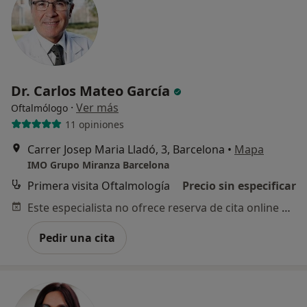
No, pero lo consideraría
No, y no confío en ello
Dr. Carlos Mateo García
Continuar
·
Ver más
Oftalmólogo
11 opiniones
Carrer Josep Maria Lladó, 3, Barcelona
•
Mapa
IMO Grupo Miranza Barcelona
Primera visita Oftalmología
Precio sin especificar
Este especialista no ofrece reserva de cita online en esta dirección.
Pedir una cita