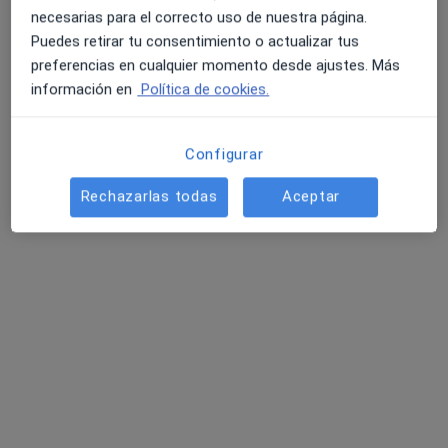
Ver todos los especialistas (5)
necesarias para el correcto uso de nuestra página.
Ningún profesional de este centro tiene citas disponibles
Puedes retirar tu consentimiento o actualizar tus
preferencias en cualquier momento desde ajustes. Más
Mostrar perfil
información en
Política de cookies.
Configurar
Rechazarlas todas
Aceptar
Dr. Carlos Cabrera-Gálvez
·
Ver más
Oncólogo médico
2 opiniones
C. Dr. Roux, 76, Barcelona
•
Mapa
Clínica Mi Tres Torres