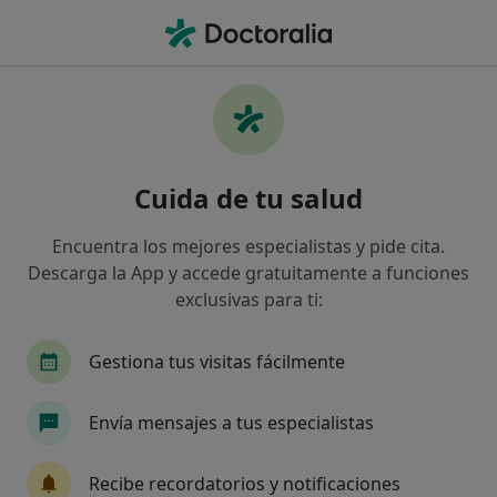
Men
Oncólogo Médico • Barcelona, Barcelona
Filtros
Seguro:
DKV Seguros
Oncólogos médicos de DKV Seguros en
Cuida de tu salud
Barcelona
Así organizamos los resultados
Encuentra los mejores especialistas y pide cita.
Descarga la App y accede gratuitamente a funciones
exclusivas para ti:
Gestiona tus visitas fácilmente
Envía mensajes a tus especialistas
Dra. Maite Cusidó Gimferrer
Recibe recordatorios y notificaciones
·
Ver más
Oncóloga médica, Ginecóloga