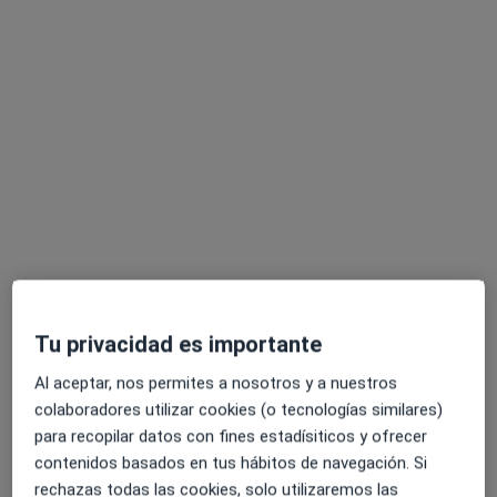
Clínica Mi Tres Torres
·
Ver más
Oncólogo médico, Alergólogo, Patólogo
640 opiniones
C. Dr. Roux, 76, Barcelona
•
Mapa
Clínica Mi Tres Torres
Acepta DKV Seguros
Primera visita Oncología Médica
Mostrar más servicios
Tu privacidad es importante
Al aceptar, nos permites a nosotros y a nuestros
colaboradores utilizar cookies (o tecnologías similares)
Dr. Santiago Viteri
Dr. Albert Abad
Dr. Carlos Cabrera-
para recopilar datos con fines estadísiticos y ofrecer
Oncólogo médico
Esteve
Gálvez
Oncólogo médico
Oncólogo médico
contenidos basados en tus hábitos de navegación. Si
rechazas todas las cookies, solo utilizaremos las