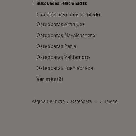
Búsquedas relacionadas
Ciudades cercanas a Toledo
Osteópatas Aranjuez
Osteópatas Navalcarnero
Osteópatas Parla
Osteópatas Valdemoro
Osteópatas Fuenlabrada
Ver más (2)
Más en esta categoría: Ciudades ce
Página De Inicio
Osteópata
Toledo
Cambiar de ciudad