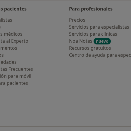
os pacientes
Para profesionales
listas
Precios
s
Servicios para especialistas
s médicos
Servicios para clínicas
ta al Experto
Noa Notes
nuevo
amentos
Recursos gratuitos
os
Centro de ayuda para especi
medades
tas Frecuentes
ión para móvil
ara pacientes