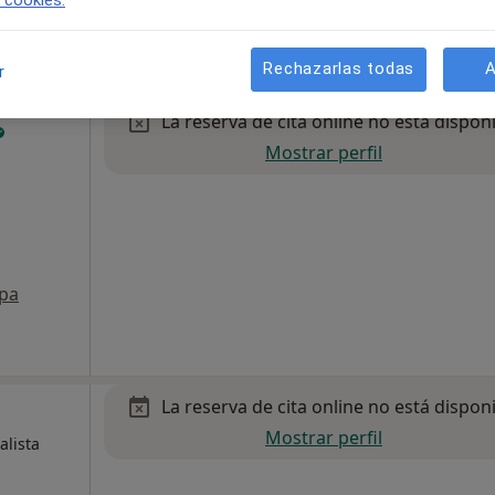
anta baja. Local 3b, Toledo
•
Mapa
Rechazarlas todas
A
r
La reserva de cita online no está dispon
Mostrar perfil
,
pa
La reserva de cita online no está dispon
Mostrar perfil
alista