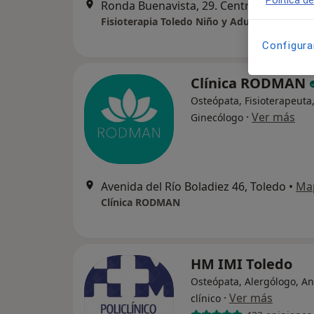
Ronda Buenavista, 29. Centro comercial. Pl
Fisioterapia Toledo Niño y Adulto
Configura
Clínica RODMAN
Osteópata, Fisioterapeuta
·
Ver más
Ginecólogo
Avenida del Río Boladiez 46, Toledo
•
Ma
Clínica RODMAN
HM IMI Toledo
Osteópata, Alergólogo, An
·
Ver más
clínico