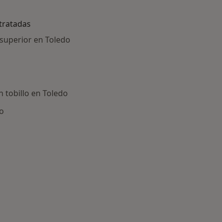
tratadas
 superior en Toledo
 tobillo en Toledo
do
ría: Principales enfermedades tratadas