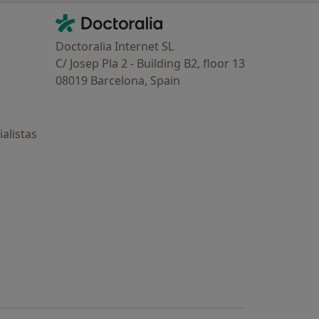
Contacto
Doctoralia - Página de inicio
Doctoralia Internet SL
C/ Josep Pla 2 - Building B2, floor 13
08019 Barcelona, Spain
alistas