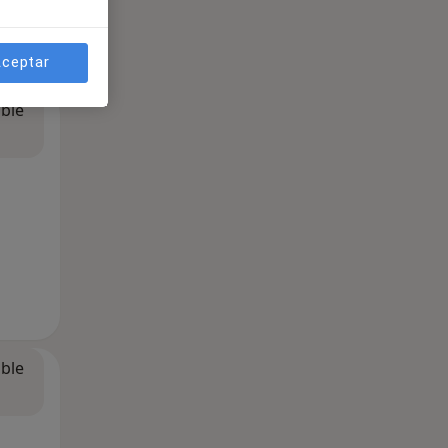
ceptar
ible
ible