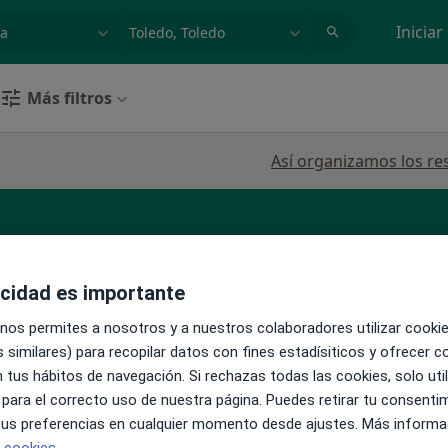
dad, enfermedad o nombre
p. ej. Madrid
Iniciar
Más filtros
Así organizamos los re
acidad es importante
La reserva de cita online no está dispon
do Niño
Mostrar perfil
 nos permites a nosotros y a nuestros colaboradores utilizar cooki
 similares) para recopilar datos con fines estadísiticos y ofrecer 
, Médico
 tus hábitos de navegación. Si rechazas todas las cookies, solo uti
 para el correcto uso de nuestra página. Puedes retirar tu consenti
 tus preferencias en cualquier momento desde ajustes. Más informa
e cookies.