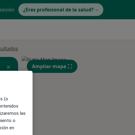
 sesión
¿Eres profesional de la salud?
sultados
Ampliar mapa
ible
es (o
contenidos
lizaremos las
miento o
ción en