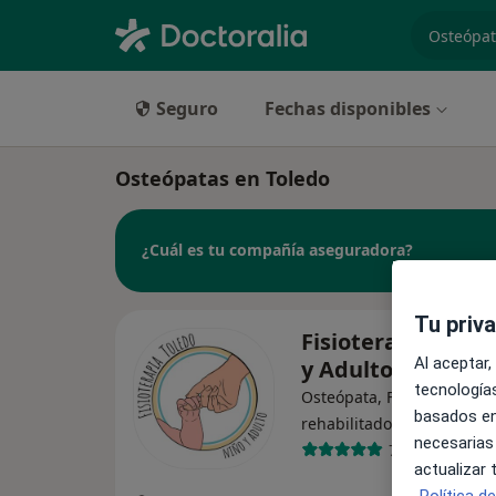
especiali
Seguro
Fechas disponibles
Osteópatas en Toledo
¿Cuál es tu compañía aseguradora?
Tu priv
Fisioterapia Tole
Al aceptar,
y Adulto
tecnologías
Osteópata, Fisioterapeuta
basados en
·
Ver más
rehabilitador
necesarias
73 opiniones
actualizar
Política d