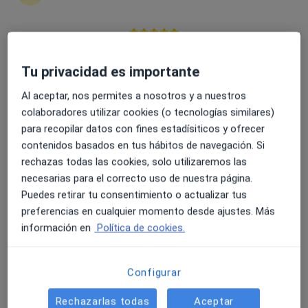
538 opiniones
Calle Radio Algeciras 5 1º E, Algeciras
•
Mapa
Calle Radio Algecira 5 1º E 11201 Algeciras
4.6 y 4.8 de valoración media en Google Play y Apple
Acepta Serviall
Store
Tu privacidad es importante
Primera visita Otorrinolaringología
Al aceptar, nos permites a nosotros y a nuestros
Este especialista no ofrece reserva de cita online en esta dirección.
colaboradores utilizar cookies (o tecnologías similares)
para recopilar datos con fines estadísiticos y ofrecer
Pedir una cita
contenidos basados en tus hábitos de navegación. Si
rechazas todas las cookies, solo utilizaremos las
necesarias para el correcto uso de nuestra página.
Especialistas disponibles
Puedes retirar tu consentimiento o actualizar tus
preferencias en cualquier momento desde ajustes. Más
Estos especialistas se encuentran fuera de Algeciras,
información en
Política de cookies.
Cádiz, en zonas cercanas a tu búsqueda
Configurar
Rechazarlas todas
Aceptar