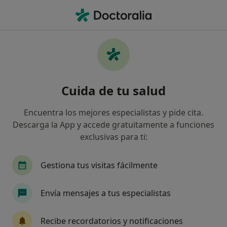
Men
Otorrino • Algeciras, Cádiz
Filtros
Seguro:
Serviall
Ma
Otorrinos de Serviall en Algeciras
Cuida de tu salud
Así organizamos los resultados
Encuentra los mejores especialistas y pide cita.
Descarga la App y accede gratuitamente a funciones
exclusivas para ti:
Gestiona tus visitas fácilmente
Envía mensajes a tus especialistas
Dr. Antonio Caravaca García
·
Ver más
Otorrino
Recibe recordatorios y notificaciones