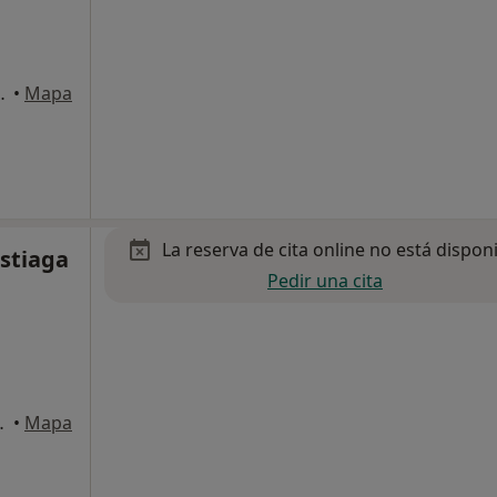
ia-San Sebastian
•
Mapa
La reserva de cita online no está dispon
istiaga
Pedir una cita
a-San Sebastian
•
Mapa