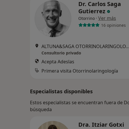
Dr. Carlos Saga
Gutierrez
·
Ver más
Otorrino
16 opiniones
ALTUNA&SAGA OTORRINOLARINGOLOGÍA Policlinica Gipuzkoa Paseo de Miramon 174 ,
Consultorio privado
Acepta Adeslas
Primera visita Otorrinolaringología
Especialistas disponibles
Estos especialistas se encuentran fuera de D
búsqueda
Dra. Itziar Gotxi