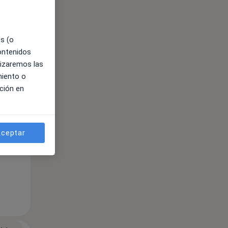
ible
es (o
contenidos
lizaremos las
miento o
ción en
ceptar