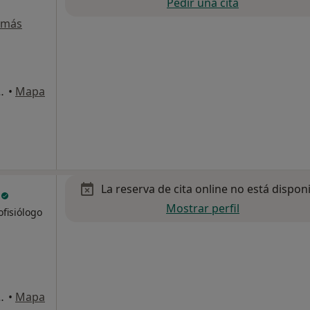
Pedir una cita
 más
agusia, 63 bis, Bilbao
•
Mapa
La reserva de cita online no está dispon
d
Mostrar perfil
fisiólogo
agusia, 63 bis, Bilbao
•
Mapa