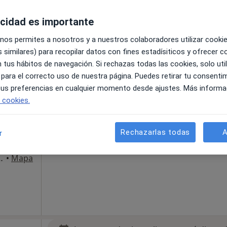
acidad es importante
La reserva de cita online no está dispon
 nos permites a nosotros y a nuestros colaboradores utilizar cooki
Ver teléfono
 similares) para recopilar datos con fines estadísiticos y ofrecer 
 tus hábitos de navegación. Si rechazas todas las cookies, solo uti
 para el correcto uso de nuestra página. Puedes retirar tu consenti
 tus preferencias en cualquier momento desde ajustes. Más informa
e cookies.
res...
a
Rechazarlas todas
A
r
dicas
ostia-San Sebastián
•
Mapa