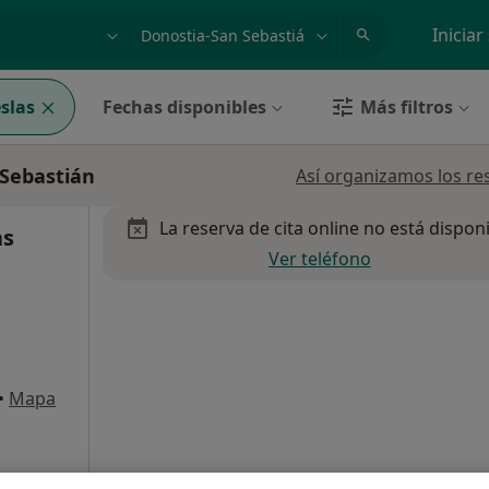
dad, enfermedad o nombre
p. ej. Madrid
Iniciar
slas
Fechas disponibles
Más filtros
 Sebastián
Así organizamos los re
La reserva de cita online no está dispon
as
Ver teléfono
•
Mapa