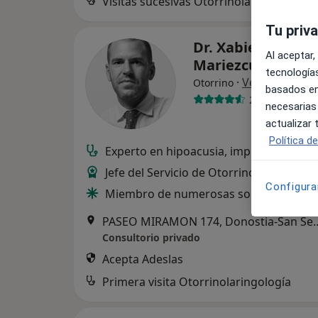
Visitas sucesivas Otorrinolaringología
Tu priv
Dr. Xabier Altuna
Al aceptar,
Mariezcurrena
tecnologías
·
Ver más
Otorrino
basados en
25 opiniones
necesarias
actualizar
Política d
Experto en hipoacusia, implantes coclea
Jefe del Servicio de Otorrinolaringologí
Configura
Miembro de numerosas sociedades mé
PASEO MIRAMON 174, Don
Consultorio privado
Acepta Adeslas
Primera visita Otorrinolaringología