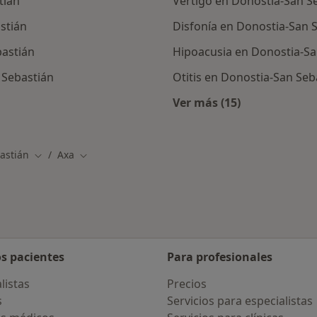
tián
Vértigo en Donostia-San S
stián
Disfonía en Donostia-San 
astián
Hipoacusia en Donostia-Sa
 Sebastián
Otitis en Donostia-San Seb
Ver más (15)
alistas de Axa
Más en esta catego
astián
Axa
Cambiar de ciudad
Cambiar de ciudad
os pacientes
Para profesionales
listas
Precios
s
Servicios para especialistas