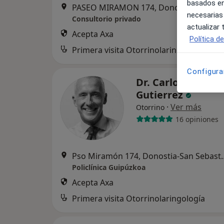
basados en
PASEO MIRAMON 174, Don
necesarias
Consultorio privado
actualizar
Acepta Axa
Política d
Primera visita Otorrinolaringología
Configura
Dr. Carlos Saga
Gutierrez
·
Ver más
Otorrino
16 opiniones
Pso Miramón 174, D
Policlínica Guipúzkoa
Acepta Axa
Primera visita Otorrinolaringología