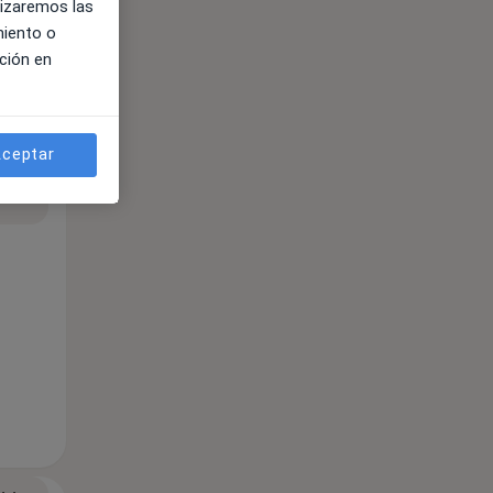
lizaremos las
miento o
ción en
ceptar
ible