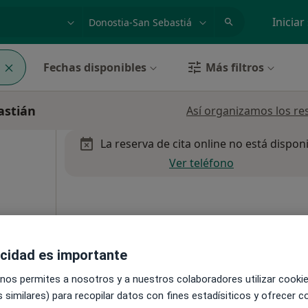
dad, enfermedad o nombre
p. ej. Madrid
Iniciar
a
Fechas disponibles
Más filtros
astián
Así organizamos los re
La reserva de cita online no está dispon
Ver teléfono
res...
acidad es importante
a
 nos permites a nosotros y a nuestros colaboradores utilizar cooki
dicas
 similares) para recopilar datos con fines estadísiticos y ofrecer 