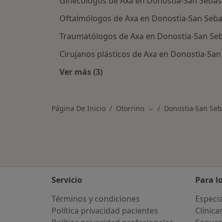
Ginecólogos de Axa en Donostia-San Sebas
Oftalmólogos de Axa en Donostia-San Seba
Traumatólogos de Axa en Donostia-San Seb
Cirujanos plásticos de Axa en Donostia-San
Ver más (3)
Más en esta categoría: Otros especi
Página De Inicio
Otorrino
Donostia-San Seb
Cambiar de ciudad
Servicio
Para l
Términos y condiciones
Especia
Política privacidad pacientes
Clínica