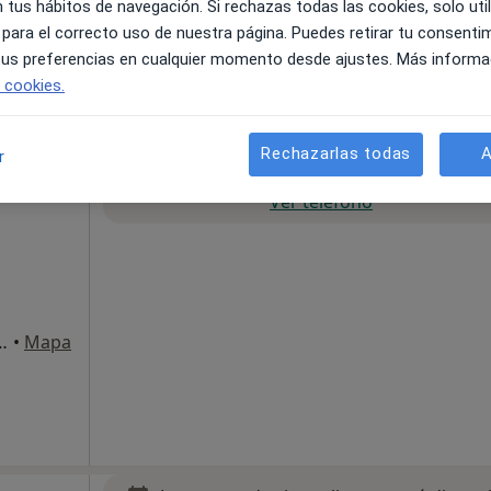
 tus hábitos de navegación. Si rechazas todas las cookies, solo uti
ostia-San Sebastián
•
Mapa
 para el correcto uso de nuestra página. Puedes retirar tu consenti
 tus preferencias en cualquier momento desde ajustes. Más informa
e cookies.
Rechazarlas todas
A
r
La reserva de cita online no está dispon
Ver teléfono
onostia-San Sebastian
•
Mapa