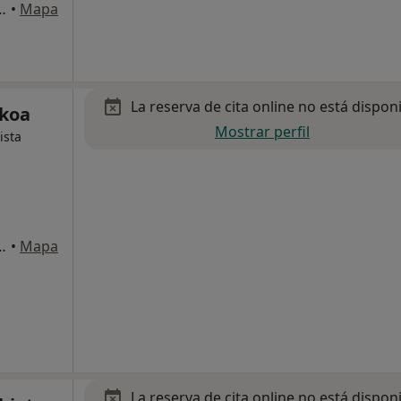
, Donostia-San Sebastian
•
Mapa
La reserva de cita online no está dispon
zkoa
Mostrar perfil
ista
onostia-San Sebastian
•
Mapa
La reserva de cita online no está dispon