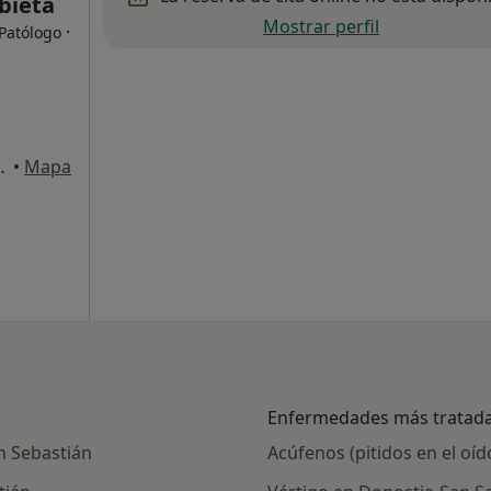
bieta
Mostrar perfil
·
 Patólogo
ia-San Sebastian
•
Mapa
Enfermedades más tratad
n Sebastián
Acúfenos (pitidos en el oí