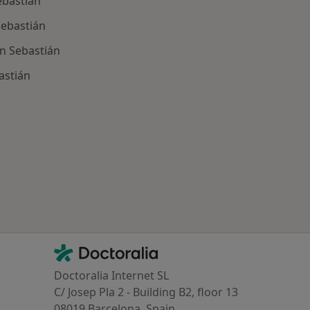
ebastián
Sebastián
n Sebastián
astián
ría: Enfermedades más tratadas
Contacto
Doctoralia - Página de inicio
Doctoralia Internet SL
C/ Josep Pla 2 - Building B2, floor 13
08019 Barcelona, Spain