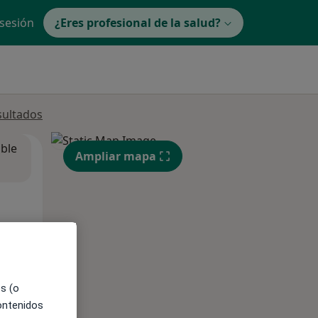
 sesión
¿Eres profesional de la salud?
sultados
ible
Ampliar mapa
es (o
contenidos