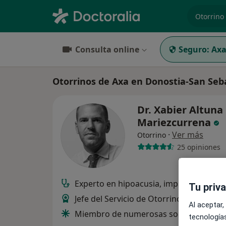
especiali
Consulta online
Seguro:
Ax
Otorrinos de Axa en Donostia-San Seb
Dr. Xabier Altuna
Mariezcurrena
·
Ver más
Otorrino
25 opiniones
Experto en hipoacusia, implantes coclea
Tu priv
Jefe del Servicio de Otorrinolaringologí
Al aceptar,
Miembro de numerosas sociedades mé
tecnologías