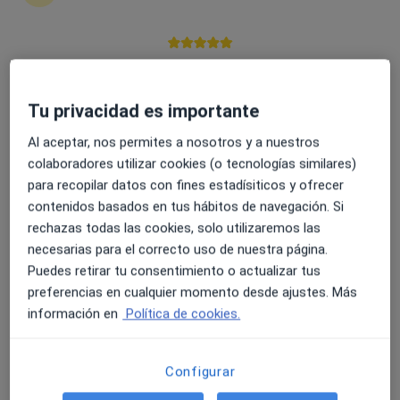
GENERAL SUAREZ VALDES, 40, Gijón
•
Mapa
Hospital Covadonga
Acepta PlusUltra Seguros
4.6 y 4.8 de valoración media en Google Play y Apple
Primera visita Otorrinolaringología
Store
Tu privacidad es importante
Este especialista no ofrece reserva de cita online en esta dirección.
Al aceptar, nos permites a nosotros y a nuestros
Pedir una cita
colaboradores utilizar cookies (o tecnologías similares)
para recopilar datos con fines estadísiticos y ofrecer
contenidos basados en tus hábitos de navegación. Si
rechazas todas las cookies, solo utilizaremos las
necesarias para el correcto uso de nuestra página.
Puedes retirar tu consentimiento o actualizar tus
preferencias en cualquier momento desde ajustes. Más
información en
Política de cookies.
Dr. Luis Amando García González
Configurar
·
Ver más
Otorrino, Médico estético