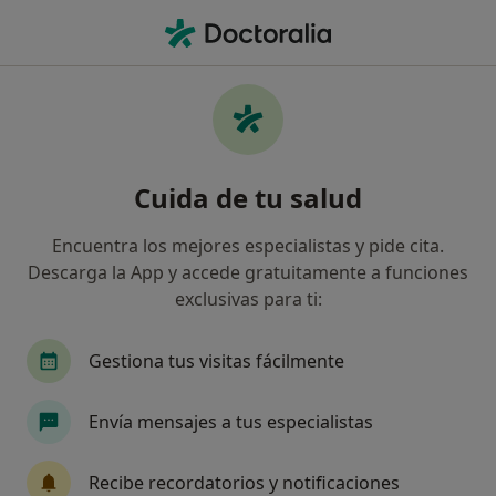
Men
Otorrino • Gijón, Asturias
Filtros
Seguro:
PlusUltra Seguros
Otorrinos de PlusUltra Seguros en Gijón
Cuida de tu salud
Así organizamos los resultados
Encuentra los mejores especialistas y pide cita.
Descarga la App y accede gratuitamente a funciones
exclusivas para ti:
Gestiona tus visitas fácilmente
Envía mensajes a tus especialistas
Dra. Adela González Fernández
·
Ver más
Otorrinolaringóloga
Recibe recordatorios y notificaciones