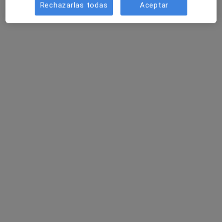
Rechazarlas todas
Aceptar
GENERAL SUAREZ VALDES, 40, Gijón
•
Mapa
Hospital Covadonga
Acepta PlusUltra Seguros
Primera visita Otorrinolaringología
Este especialista no ofrece reserva de cita online en esta dirección.
Pedir una cita
Hospital Ribera Covadonga
·
Ver más
Otorrino, Analista clínico, Anestesista