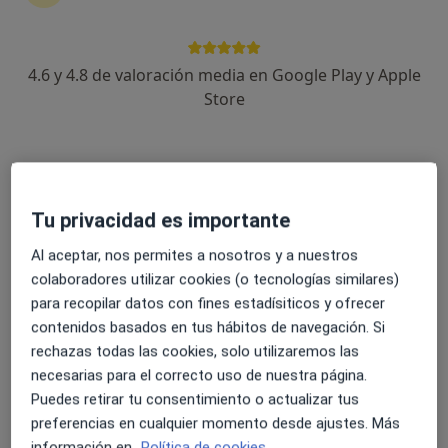
44 opiniones
Escamarla, 6, Portocristo
•
Mapa
Hospitales Parque Llevant
4.6 y 4.8 de valoración media en Google Play y Apple
Acepta Axa
Store
Primera visita Otorrinolaringología
Este especialista no ofrece reserva de cita online en esta dirección.
Pedir una cita
Tu privacidad es importante
Al aceptar, nos permites a nosotros y a nuestros
colaboradores utilizar cookies (o tecnologías similares)
para recopilar datos con fines estadísiticos y ofrecer
contenidos basados en tus hábitos de navegación. Si
rechazas todas las cookies, solo utilizaremos las
necesarias para el correcto uso de nuestra página.
Puedes retirar tu consentimiento o actualizar tus
Hospital Parque Llevant
preferencias en cualquier momento desde ajustes. Más
información en
Política de cookies.