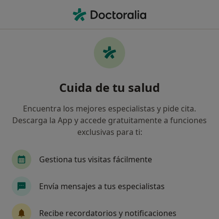
Men
Otorrino • Portocristo, Islas Baleares
Filtros
Seguro:
Axa
Mapa
Otorrinos de Axa en Portocristo
Cuida de tu salud
Así organizamos los resultados
Encuentra los mejores especialistas y pide cita.
Descarga la App y accede gratuitamente a funciones
exclusivas para ti:
Gestiona tus visitas fácilmente
Envía mensajes a tus especialistas
Dr. Gabriel Huguet Llull
·
Ver más
Otorrino
Recibe recordatorios y notificaciones