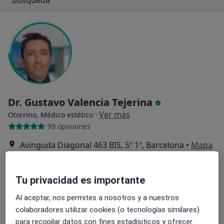
Dr. Gustavo Valencia Tejerina
·
Ver más
Otorrino, Médico estético
99 opiniones
Avinguda Diagonal 463 BIS, 5º 1º, Barcelona
•
Mapa
Interface Xtreme
Primera visita Otorrinolaringología
150 €
Tu privacidad es importante
Este especialista no ofrece reserva de cita online en esta dirección.
Al aceptar, nos permites a nosotros y a nuestros
Pedir una cita
colaboradores utilizar cookies (o tecnologías similares)
para recopilar datos con fines estadísiticos y ofrecer