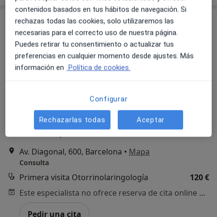
contenidos basados en tus hábitos de navegación. Si
rechazas todas las cookies, solo utilizaremos las
necesarias para el correcto uso de nuestra página.
Puedes retirar tu consentimiento o actualizar tus
preferencias en cualquier momento desde ajustes. Más
información en
Política de cookies.
Opción de pago online
Configurar
Dr. Jhonder Salazar
Rechazarlas todas
Aceptar
·
Ver más
Otorrino
52 opiniones
Av. Diagonal, 600, Barcelona
•
Mapa
Consulta
Primera visita Otorrinolaringología
120 €
Este especialista no ofrece reserva de cita online en esta dirección.
Pedir una cita