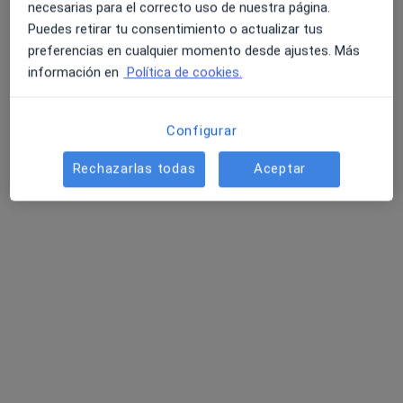
No hemos encontrado ningún Otorrino en
necesarias para el correcto uso de nuestra página.
Sevilla, Sevilla
Puedes retirar tu consentimiento o actualizar tus
preferencias en cualquier momento desde ajustes. Más
Vuelve a buscar eliminando algún filtro:
4.6 y 4.8 de valoración media en Google Play y Apple
información en
Política de cookies.
Store
Aseguradora
Configurar
Página De Inicio
Otorrino
Sevilla
Acunsa
Cambiar de ciudad
Cambiar de ciudad
Cambiar
Rechazarlas todas
Aceptar
Servicio
Términos y condiciones
Política privacidad pacientes
Política privacidad profesionales
Política de privacidad para determinados