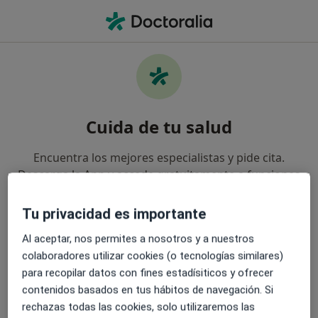
Men
Otorrino • Sevilla, Sevilla
Cuida de tu salud
Encuentra los mejores especialistas y pide cita.
Descarga la App y accede gratuitamente a funciones
exclusivas para ti:
Tu privacidad es importante
Gestiona tus visitas fácilmente
Al aceptar, nos permites a nosotros y a nuestros
colaboradores utilizar cookies (o tecnologías similares)
Envía mensajes a tus especialistas
para recopilar datos con fines estadísiticos y ofrecer
contenidos basados en tus hábitos de navegación. Si
rechazas todas las cookies, solo utilizaremos las
Recibe recordatorios y notificaciones