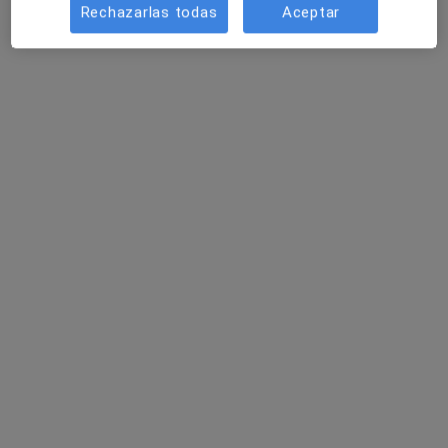
·
Ver más
Psicólogo infantil, Psicólogo
Rechazarlas todas
Aceptar
49 opiniones
Calle Vicente Flores Navarro, 14 Local 2 (Entrada Plaza del Zurraque), Sevilla
•
Mapa
Psico-As Centro Integral de Psicología
Acepta Acunsa
Primera visita Psicología
Este especialista no ofrece reserva de cita online en esta dirección.
Pedir una cita