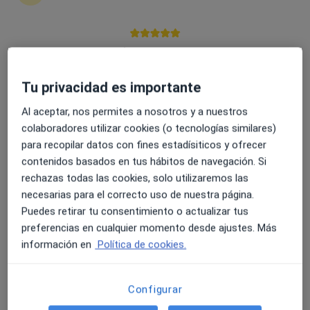
48 opiniones
Calle Vicente Flores Navarro, 14 Local 2 (Entrada Plaza del Zurraque), Sevilla
•
Mapa
Psico-As Centro Integral de Psicología
4.6 y 4.8 de valoración media en Google Play y Apple
Acepta Acunsa
Store
Primera visita Psicología
Tu privacidad es importante
Este especialista no ofrece reserva de cita online en esta dirección.
Al aceptar, nos permites a nosotros y a nuestros
colaboradores utilizar cookies (o tecnologías similares)
Pedir una cita
para recopilar datos con fines estadísiticos y ofrecer
contenidos basados en tus hábitos de navegación. Si
rechazas todas las cookies, solo utilizaremos las
necesarias para el correcto uso de nuestra página.
Puedes retirar tu consentimiento o actualizar tus
preferencias en cualquier momento desde ajustes. Más
información en
Política de cookies.
Configurar
Ester Benjumea