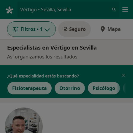
Men
Vértigo • Sevilla, Sevilla
Filtros
• 1
Seguro
Mapa
Especialistas en Vértigo en Sevilla
Así organizamos los resultados
¿Qué especialidad estás buscando?
Fisioterapeuta
Otorrino
Psicólogo
T