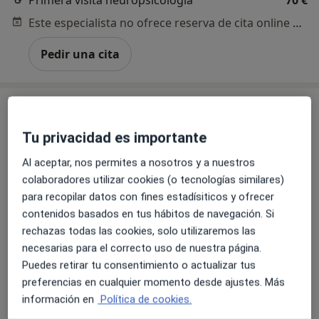
Este especialista no ofrece reserva de cita online en esta dirección.
Pedir una cita
Tu privacidad es importante
Al aceptar, nos permites a nosotros y a nuestros
colaboradores utilizar cookies (o tecnologías similares)
para recopilar datos con fines estadísiticos y ofrecer
contenidos basados en tus hábitos de navegación. Si
Opción de pago online
rechazas todas las cookies, solo utilizaremos las
Dra. Sofía Vargas Iglesias
necesarias para el correcto uso de nuestra página.
·
Ver más
Médica de familia, Urgencióloga, Médica general
Puedes retirar tu consentimiento o actualizar tus
163 opiniones
preferencias en cualquier momento desde ajustes. Más
información en
Política de cookies.
Dirección
Online