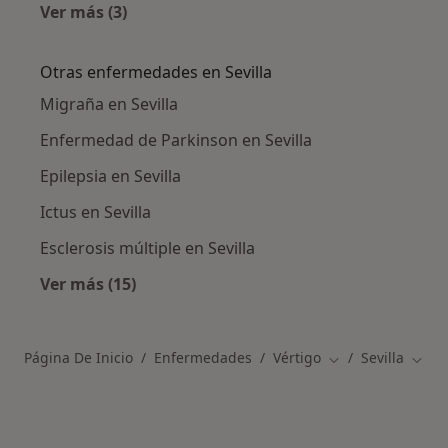
Ver más (3)
Más en esta categoría: Ciudades cercanas a Se
Otras enfermedades en Sevilla
Migraña en Sevilla
Enfermedad de Parkinson en Sevilla
Epilepsia en Sevilla
Ictus en Sevilla
Esclerosis múltiple en Sevilla
Ver más (15)
Más en esta categoría: Otras enfermedades e
Página De Inicio
Enfermedades
Vértigo
Sevilla
Cambiar de ciuda
Cambi