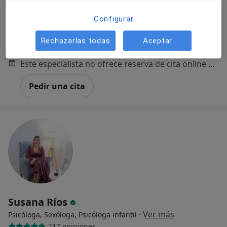
Configurar
Avenida de Jerez, Asist. Domicilio Sevilla, Sevilla
•
Mapa
Consulta M. Familiar - Recetas/justifs/pruebas/factura
Rechazarlas todas
Aceptar
Consulta online
30 €
Este especialista no ofrece reserva de cita online en esta dirección.
Pedir una cita
Susana Ríos
·
Ver más
Psicóloga, Sexóloga, Psicóloga infantil
217 opiniones