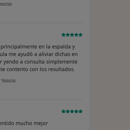
n opinión del usuario Yessika
eportar
 principalmente en la espalda y
ula me ayudó a aliviar dichas en
ar yendo a consulta simplemente
e contento con los resultados.
en opinión del usuario Juanjo
•
Reportar
sentido mucho mejor