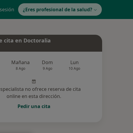
 sesión
¿Eres profesional de la salud?
 cita en Doctoralia
Mañana
Dom
Lun
Mar
Mié
8 Ago
9 Ago
10 Ago
11 Ago
12 Ag
especialista no ofrece reserva de cita
online en esta dirección.
Pedir una cita
cionadas (5)