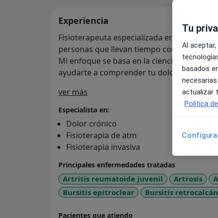
Experiencia
Tu priv
Fisioterapeuta especializada en dolor crón
Al aceptar,
personas que llevan tiempo con dolor o mol
tecnologías
Mi enfoque se basa en la ciencia, el ejercic
basados en
ayudarte a comprender tu dolor y recuperar
necesarias
Sobre mí
ver más
actualizar
Política d
Especialista en:
Dolor crónico
Fisioterapia de atm
Configura
Fisioterapia invasiva
Principales enfermedades tratadas
Artritis reumatoide juvenil
Artrosis
A
Bursitis epitroclear
Bursitis retrocalcá
Pacientes que atiendo