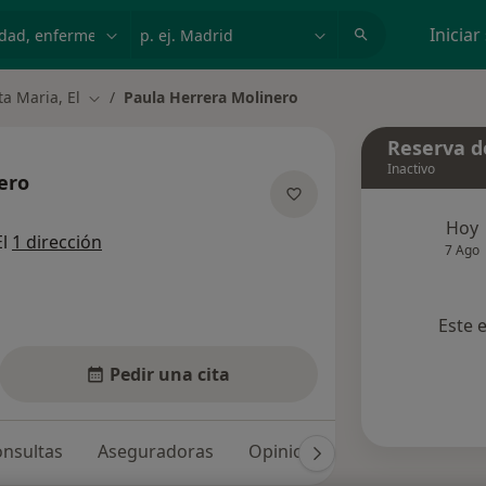
dad, enfermedad o nombre
p. ej. Madrid
Iniciar
a Maria, El
Paula Herrera Molinero
Cambiar de ciudad
Reserva de
Inactivo
ero
sobre las especializaciones
Hoy
El
1 dirección
7 Ago
Este 
Pedir una cita
nsultas
Aseguradoras
Opiniones (3)
Dudas solu