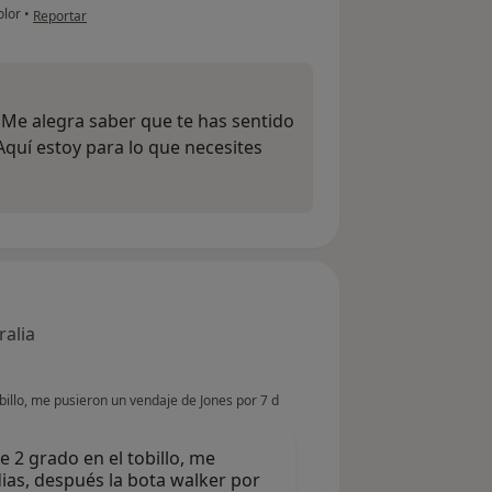
en opinión del usuario MVG
olor
•
Reportar
 Me alegra saber que te has sentido
Aquí estoy para lo que necesites
ralia
billo, me pusieron un vendaje de Jones por 7 d
 2 grado en el tobillo, me
ias, después la bota walker por