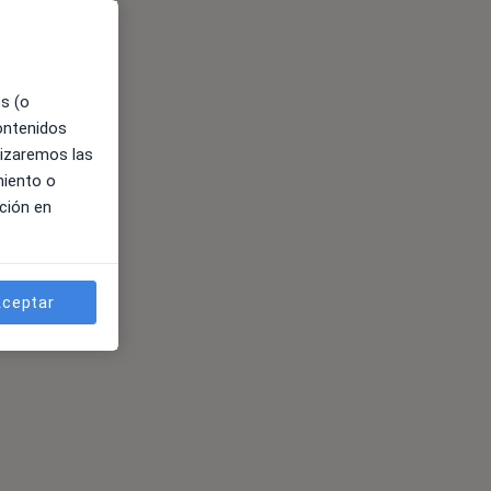
es (o
contenidos
lizaremos las
miento o
ción en
ceptar