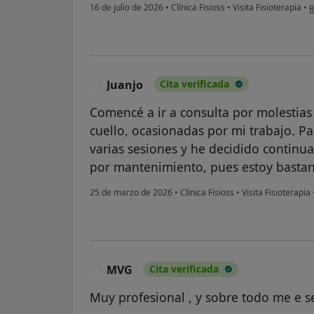
e
16 de julio de 2026
•
Clínica Fisioss
•
Visita Fisioterapia
•
R
Juanjo
Cita verificada
J
Comencé a ir a consulta por molestias
cuello, ocasionadas por mi trabajo. Pa
varias sesiones y he decidido continu
por mantenimiento, pues estoy bastant
25 de marzo de 2026
•
Clínica Fisioss
•
Visita Fisioterapia
MVG
Cita verificada
M
Muy profesional , y sobre todo me e 