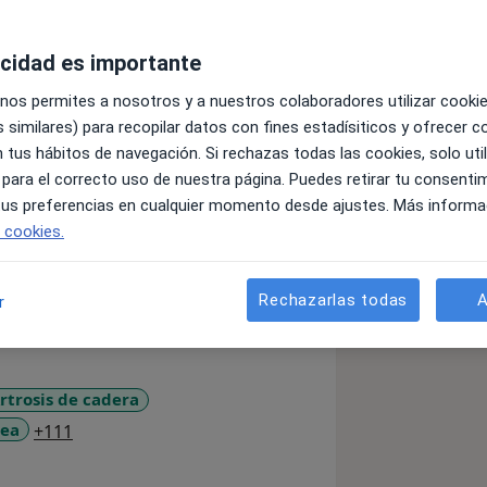
acidad es importante
ico. Atiendo de forma personalizada a
 nos permites a nosotros y a nuestros colaboradores utilizar cooki
estias que afectan su calidad de vida.
 similares) para recopilar datos con fines estadísiticos y ofrecer 
io terapéutico y la educación para
 tus hábitos de navegación. Si rechazas todas las cookies, solo uti
 el control sobre tu cuerpo.
 para el correcto uso de nuestra página. Puedes retirar tu consenti
 tus preferencias en cualquier momento desde ajustes. Más informa
e cookies.
Rechazarlas todas
A
r
rtrosis de cadera
a11y_sr_more_diseases
nea
+111