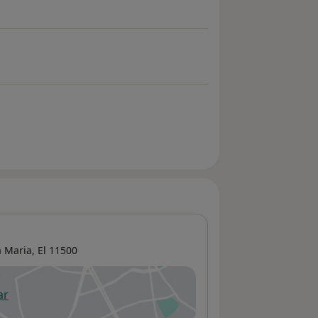
 Maria, El
11500
ar
 abre en una nueva pestaña